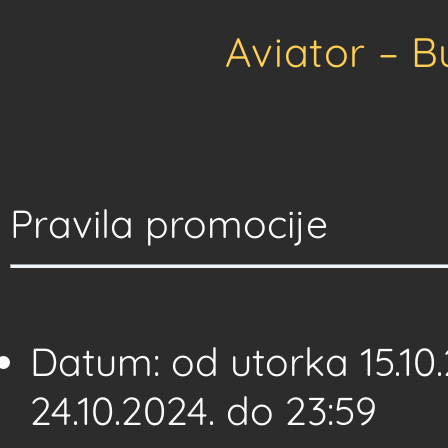
Aviator – Bu
Pravila promocije
Datum: od utorka 15.10.
24.10.2024. do 23:59