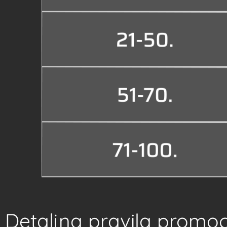
Detaljna pravila promoc