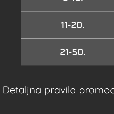
Detaljna pravila promoc