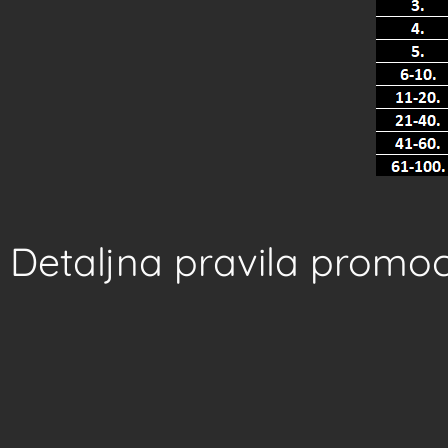
Detaljna pravila promoc