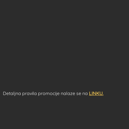
Detaljna pravila promocije nalaze se na
LINKU.