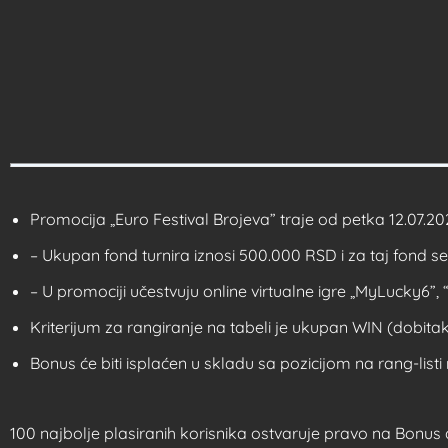
Promocija „Euro Festival Brojeva” traje od petka 12.07.20
– Ukupan fond turnira iznosi 500.000 RSD i za taj fond se 
– U promociji učestvuju online virtualne igre „MyLucky6”, “
Kriterijum za rangiranje na tabeli je ukupan WIN (dobita
Bonus će biti isplaćen u skladu sa pozicijom na rang-list
100 najbolje plasiranih korisnika ostvaruje pravo na Bonus d