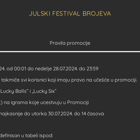
JULSKI FESTIVAL BROJEVA
Pravila promocije
24. od 00:01 do nedelje 28.07.2024. do 23:59
takmiče svi korisnici koji imaju pravo na učešće u promociji.
Lucky Balls” i „Lucky Six”
k) na igrama koje ucestvuju u Promociji
i najkasnije do utorka 30.07.2024. do 14 časova
efinisan u tabeli ispod: