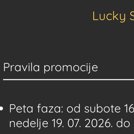
Lucky 
Pravila promocije
Peta faza: od subote 16
nedelje 19. 07. 2026. do