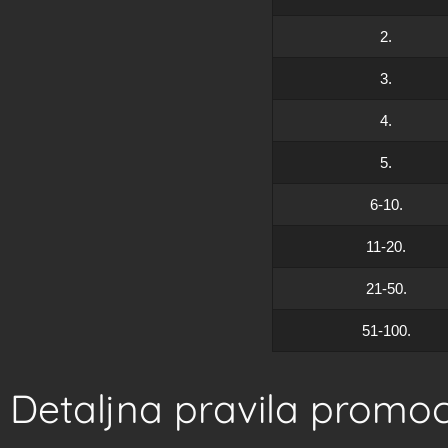
2.
3.
4.
5.
6-10.
11-20.
21-50.
51-100.
Detaljna pravila promoc