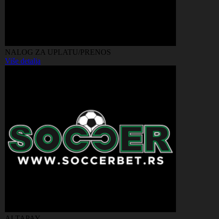
NALOG ZA UPLATU/PRENOS
Više detalja
ALTAPAY