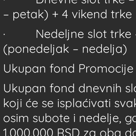
– petak) + 4 vikend trke
· Nedeljne slot trke – 
(ponedeljak – nedelja)
Ukupan fond Promocije 
Ukupan fond dnevnih slo
koji će se isplaćivati s
osim subote i nedelje, g
1.000.000 RSD za oba d