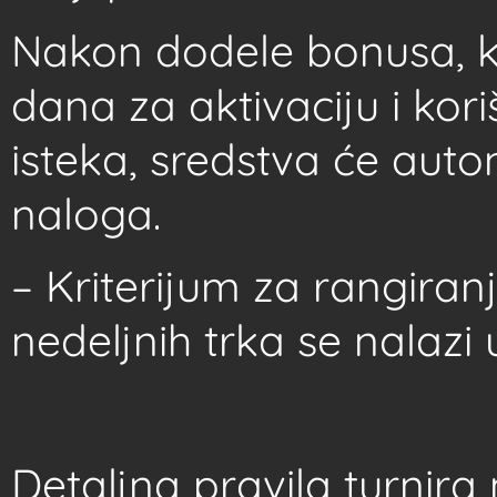
Nakon dodele bonusa, ko
dana za aktivaciju i kor
isteka, sredstva će auto
naloga.
– Kriterijum za rangiranj
nedeljnih trka se nalazi
Detaljna pravila turnira