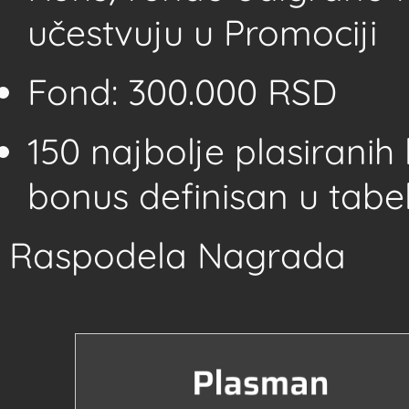
učestvuju u Promociji
Fond: 300.000 RSD
150 najbolje plasiranih
bonus definisan u tabel
Raspodela Nagrada