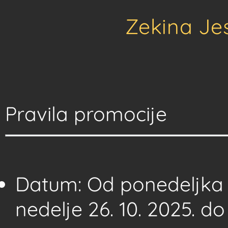
Zekina Je
Pravila promocije
Datum: Od ponedeljka 2
nedelje 26. 10. 2025. do