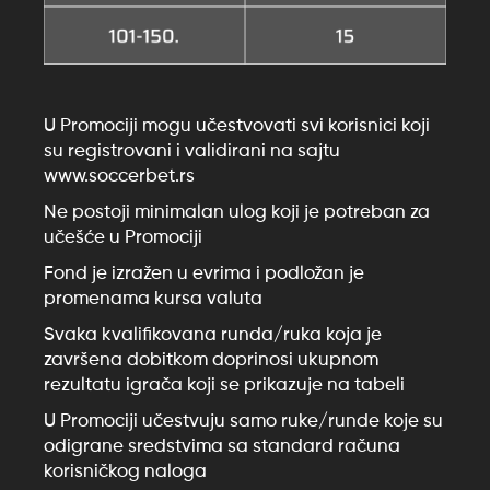
U Promociji mogu učestvovati svi korisnici koji
su registrovani i validirani na sajtu
www.soccerbet.rs
Ne postoji minimalan ulog koji je potreban za
učešće u Promociji
Fond je izražen u evrima i podložan je
promenama kursa valuta
Svaka kvalifikovana runda/ruka koja je
završena dobitkom doprinosi ukupnom
rezultatu igrača koji se prikazuje na tabeli
U Promociji učestvuju samo ruke/runde koje su
odigrane sredstvima sa standard računa
korisničkog naloga