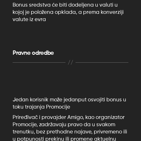
Bonus sredstva će biti dodeljena u valuti u
kojoj je položena opklada, a prema konverziji
valute iz evra
Pravne odredbe
Jedan korisnik može jedanput osvojiti bonus u
toku trajanja Promocije
Priređivač i provajder Amigo, kao organizator
Promocije, zadržavaju pravo da u svakom
trenutku, bez prethodne najave, privremeno ili
u potpunosti prekinu ili promene aktuelnu