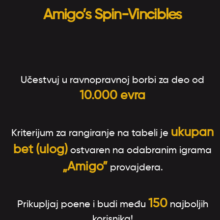
Amigo’s Spin-Vincibles
Učestvuj u ravnopravnoj borbi za deo od
10.000 evra
ukupan
Kriterijum za rangiranje na tabeli je
bet (ulog)
ostvaren na odabranim igrama
„Amigo”
provajdera.
150
Prikupljaj poene i budi među
najboljih
korisnika!