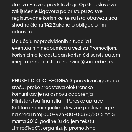
da ova Pravila predstavljaju Opšte uslove za
zaključenje Ugovora po pristupu za sve
registrovane korisnike, te su ista obavezujuća
shodno članu 142 Zakona o obligacionim
odnosima
U slučaju nepredviđenih situacija ili
eventualnih nedoumica u vezi sa Promocijom,
korisnicima je dostupan korisnički servis putem
imejl-adrese customerservice@soccerbet.rs
PHUKET D. O. O. BEOGRAD, priređivač igara na
sreću, preko sredstava elektronske
komunikacije na osnovu odobrenja
Ministarstva finansija – Poreske uprave –
Sektora za menjačke i devizne poslove i igre
na sreću broj 000-424-00-00370/2015 od 5.
marta 2016. godine (u daljem tekstu
„Priređivač”), organizuje promotivno