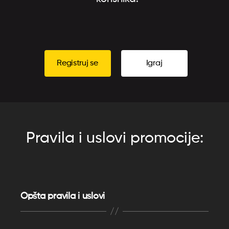
Registruj se
Igraj
Pravila i uslovi promocije:
Opšta pravila i uslovi