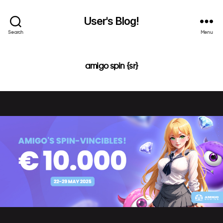
User's Blog!
Search
Menu
amigo spin {sr}