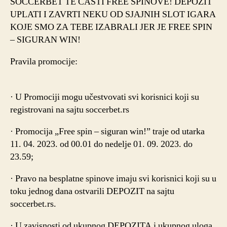
SOCCERBET TE ČASTI FREE SPINOVE! DEPOZIT
UPLATI I ZAVRTI NEKU OD SJAJNIH SLOT IGARA
KOJE SMO ZA TEBE IZABRALI JER JE FREE SPIN
– SIGURAN WIN!
Pravila promocije:
· U Promociji mogu učestvovati svi korisnici koji su
registrovani na sajtu soccerbet.rs
· Promocija „Free spin – siguran win!” traje od utarka
11. 04. 2023. od 00.01 do nedelje 01. 09. 2023. do
23.59;
· Pravo na besplatne spinove imaju svi korisnici koji su u
toku jednog dana ostvarili DEPOZIT na sajtu
soccerbet.rs.
· U zavisnosti od ukupnog DEPOZITA i ukupnog uloga