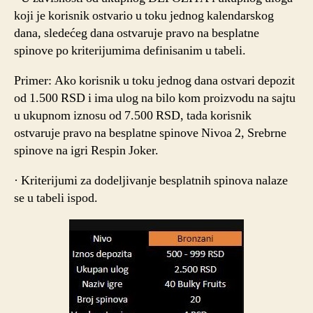
koji je korisnik ostvario u toku jednog kalendarskog
dana, sledećeg dana ostvaruje pravo na besplatne
spinove po kriterijumima definisanim u tabeli.
Primer: Ako korisnik u toku jednog dana ostvari depozit
od 1.500 RSD i ima ulog na bilo kom proizvodu na sajtu
u ukupnom iznosu od 7.500 RSD, tada korisnik
ostvaruje pravo na besplatne spinove Nivoa 2, Srebrne
spinove na igri Respin Joker.
· Kriterijumi za dodeljivanje besplatnih spinova nalaze
se u tabeli ispod.