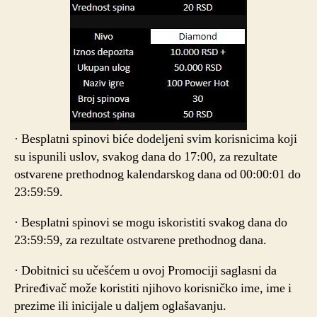
· Besplatni spinovi biće dodeljeni svim korisnicima koji
su ispunili uslov, svakog dana do 17:00, za rezultate
ostvarene prethodnog kalendarskog dana od 00:00:01 do
23:59:59.
· Besplatni spinovi se mogu iskoristiti svakog dana do
23:59:59, za rezultate ostvarene prethodnog dana.
· Dobitnici su učešćem u ovoj Promociji saglasni da
Priređivač može koristiti njihovo korisničko ime, ime i
prezime ili inicijale u daljem oglašavanju.