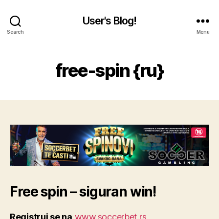
User's Blog!
Search
Menu
free-spin {ru}
Free spin – siguran win!
Registruj se na
www.soccerbet.rs