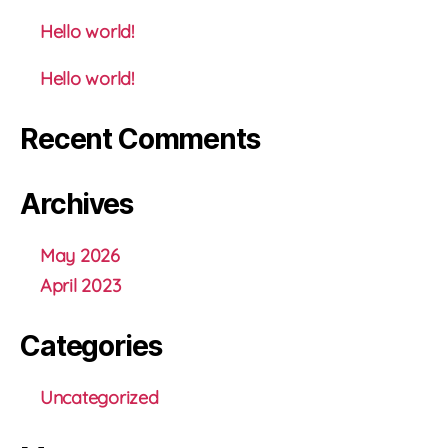
Hello world!
Hello world!
Recent Comments
Archives
May 2026
April 2023
Categories
Uncategorized