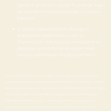
(skrati ili produži) trajanje Promocije, kao i
da promeni Pravila promocije u svakom
trenutku
U slučaju nepredviđenih situacija ili
eventualnih nedoumica u vezi sa
Promocijom i validacijom, korisnicima je
dostupan korisnički servis putem mejl-
adrese customerservice@soccerbet.rs
PHUKET DOO BEOGRAD, priređivač igara na sreću preko sredstava elektronske
komunikacije na osnovu odobrenja Ministarstva finansija – Poreske uprave – Sektora
za menjačke i devizne poslove i igre na sreću broj 000-424-00-00370/2015 od 5. marta
2016. godine (u daljem tekstu „Priređivač”), organizuje promotivno takmičenje (u
daljem tekstu „takmičenje” ili „igra”), u kome mogu da učestvuju svi igrači koji su
registrovani na sajtu soccerbet.rs sa teritorije Republike Srbije (u daljem tekstu