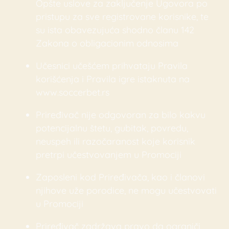
Opšte uslove za zaključenje Ugovora po
pristupu za sve registrovane korisnike, te
su ista obavezujuća shodno članu 142
Zakona o obligacionim odnosima
Učesnici učešćem prihvataju Pravila
korišćenja i Pravila igre istaknuta na
www.soccerbet.rs
Priređivač nije odgovoran za bilo kakvu
potencijalnu štetu, gubitak, povredu,
neuspeh ili razočaranost koje korisnik
pretrpi učestvovanjem u Promociji
Zaposleni kod Priređivača, kao i članovi
njihove uže porodice, ne mogu učestvovati
u Promociji
Priređivač zadržava pravo da ograniči