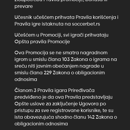
prevare
Učesnik učešćem prihvata Pravila korišćenja i
Pravila igre istaknuta na soccerbet.rs
Učešćem u Promociji, svi igrači prihvataju
Opšta pravila Promocije
Ova Promocija se ne smatra nagradnom
igrom u smislu člana 103 Zakona o igrama na
sreću niti javnim obećanjem nagrade u
smislu člana 229 Zakona o obligacionim
odnosima
Članom 3 Pravila igara Priređivača
predviđeno je da ova Pravila predstavljaju
Opšte uslove za zaključenje Ugovora po
pristupu za sve registrovane korisnike, te su
ista obavezujuća shodno članu 142 Zakona o
obligacionim odnosima