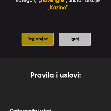
„nove igre”
kategoriji
, unutar sekcije
„Kazino“
.
Registruj se
Igraj
Pravila i uslovi:
Opšta pravila i uslovi