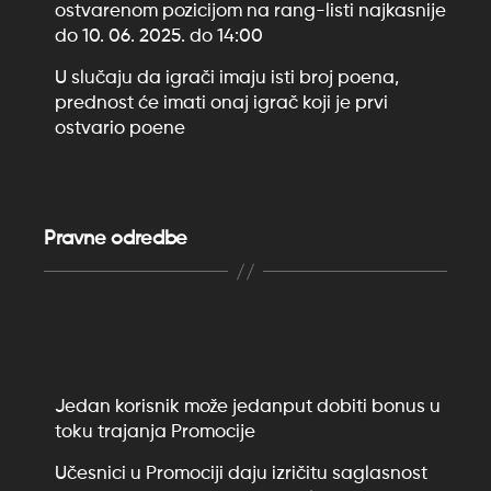
ostvarenom pozicijom na rang-listi najkasnije
do 10. 06. 2025. do 14:00
U slučaju da igrači imaju isti broj poena,
prednost će imati onaj igrač koji je prvi
ostvario poene
Pravne odredbe
Jedan korisnik može jedanput dobiti bonus u
toku trajanja Promocije
Učesnici u Promociji daju izričitu saglasnost