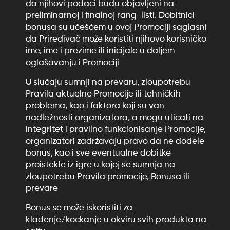
da njihovi podaci budu objavljeni na
preliminarnoj i finalnoj rang-listi. Dobitnici
bonusa su učešćem u ovoj Promociji saglasni
da Priređivač može koristiti njihovo korisničko
ime, ime i prezime ili inicijale u daljem
oglašavanju i Promociji
U slučaju sumnji na prevaru, zloupotrebu
Pravila aktuelne Promocije ili tehničkih
problema, kao i faktora koji su van
nadležnosti organizatora, a mogu uticati na
integritet i pravilno funkcionisanje Promocije,
organizatori zadržavaju pravo da ne dodele
bonus, kao i sve eventualne dobitke
proistekle iz igre u kojoj se sumnja na
zloupotrebu Pravila promocije, Bonusa ili
prevare
Bonus se može iskoristiti za
klađenje/kockanje u okviru svih produkta na