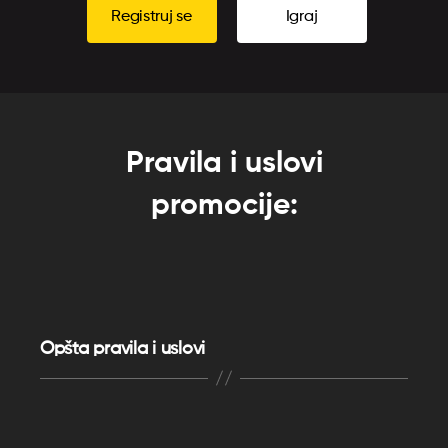
Registruj se
Igraj
Pravila i uslovi
promocije:
Opšta pravila i uslovi