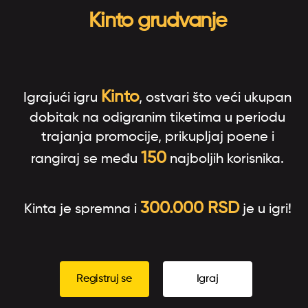
Kinto grudvanje
Kinto
Igrajući igru
, ostvari što veći ukupan
dobitak na odigranim tiketima u periodu
trajanja promocije, prikupljaj poene i
150
rangiraj se među
najboljih korisnika.
300.000 RSD
Kinta je spremna i
je u igri!
Registruj se
Igraj