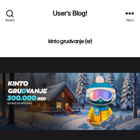
User's Blog!
Search
Menu
kinto grudvanje {sr}