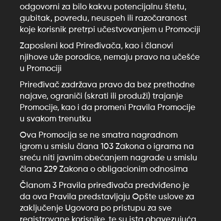
odgovorni za bilo kakvu potencijalnu štetu,
gubitak, povredu, neuspeh ili razočaranost
koje korisnik pretrpi učestvovanjem u Promociji
Zaposleni kod Priređivača, kao i članovi
njihove uže porodice, nemaju pravo na učešće
u Promociji
Priređivač zadržava pravo da bez prethodne
najave, ograniči (skrati ili produži) trajanje
Promocije, kao i da promeni Pravila Promocije
u svakom trenutku
Ova Promocija se ne smatra nagradnom
igrom u smislu člana 103 Zakona o igrama na
sreću niti javnim obećanjem nagrade u smislu
člana 229 Zakona o obligacionim odnosima
Članom 3 Pravila priređivača predviđeno je
da ova Pravila predstavljaju Opšte uslove za
zaključenje Ugovora po pristupu za sve
registrovane korisnike, te su ista obavezujuća