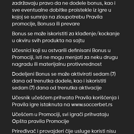
zadržavaju pravo da ne dodele bonus, kao i
sve eventualne dobitke proistekle iz igre u
kojoj se sumnja na zloupotrebu Pravila
promocije, Bonusa ili prevare
Bonus se može iskoristiti za klađenje/kockanje
u okviru svih produkta na sajtu
Učesnici koji su ostvarili definisani Bonus u
Promociji, isti ne mogu menjati za neku drugu
nagradu ili materijalnu protivvrednost
Dodeljeni Bonus se može aktivirati sedam (7)
dana od trenutka dodele, kao i iskoristiti
sedam (7) dana od trenutka aktivacije
Učesnik učešćem prihvata Pravila korišćenja i
Pravila igre istaknuta na www.soccerbet.rs
Učešćem u Promociji, svi igrači prihvataju
Opšta pravila Promocije
Priređivač i provajderi čije usluge koristi nisu