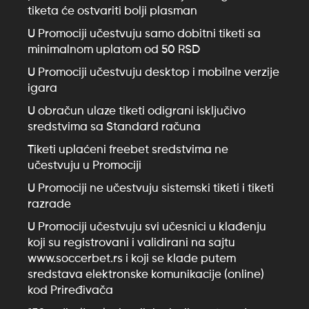
tiketa će ostvariti bolji plasman
U Promociji učestvuju samo dobitni tiketi sa
minimalnom uplatom od 50 RSD
U Promociji učestvuju desktop i mobilne verzije
igara
U obračun ulaze tiketi odigrani isključivo
sredstvima sa Standard računa
Tiketi uplaćeni freebet sredstvima ne
učestvuju u Promociji
U Promociji ne učestvuju sistemski tiketi i tiketi
razrade
U Promociji učestvuju svi učesnici u klađenju
koji su registrovani i validirani na sajtu
www.soccerbet.rs i koji se klade putem
sredstava elektronske komunikacije (online)
kod Priređivača