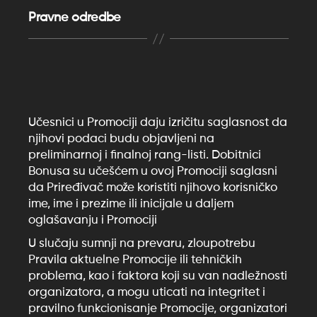
Pravne odredbe
Učesnici u Promociji daju izričitu saglasnost da
njihovi podaci budu objavljeni na
preliminarnoj i finalnoj rang-listi. Dobitnici
Bonusa su učešćem u ovoj Promociji saglasni
da Priređivač može koristiti njihovo korisničko
ime, ime i prezime ili inicijale u daljem
oglašavanju i Promociji
U slučaju sumnji na prevaru, zloupotrebu
Pravila aktuelne Promocije ili tehničkih
problema, kao i faktora koji su van nadležnosti
organizatora, a mogu uticati na integritet i
pravilno funkcionisanje Promocije, organizatori