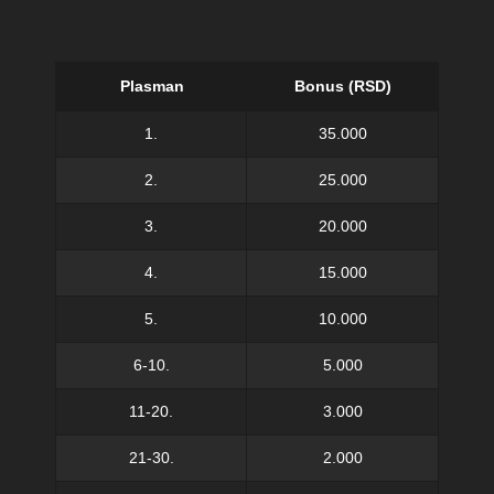
Plasman
Bonus (RSD)
1.
35.000
2.
25.000
3.
20.000
4.
15.000
5.
10.000
6-10.
5.000
11-20.
3.000
21-30.
2.000