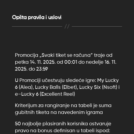
Opšta pravila i uslovi
Promocija „Svaki tiket se računa” traje od
petka 14. 11. 2025. od 00:01 do nedelje 16. 11.
2025. do 23:59
U Promociji učestvuju sledeće igre: My Lucky
6 (Alea), Lucky Balls (Elbet), Lucky Six (Nsoft) i
e–Lucky 6 (Excellent Reel)
Kriterijum za rangiranje na tabeli je suma
gubitnih tiketa na navedenim igrama
50 najbolje plasiranih korisnika ostvaruje
pravo na bonus definisan u tabeli ispod: