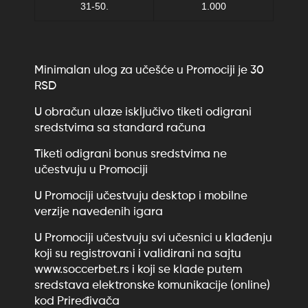
31-50.
1.000
Minimalan ulog za učešće u Promociji je 30
RSD
U obračun ulaze isključivo tiketi odigrani
sredstvima sa standard računa
Tiketi odigrani bonus sredstvima ne
učestvuju u Promociji
U Promociji učestvuju desktop i mobilne
verzije navedenih igara
U Promociji učestvuju svi učesnici u klađenju
koji su registrovani i validirani na sajtu
www.soccerbet.rs i koji se klade putem
sredstava elektronske komunikacije (online)
kod Priređivača