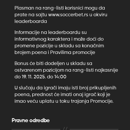
Plasman na rang-listi korisnici mogu da
prate na sajtu www.soccerbet.rs u okviru
leaderboarda
Informacije na leaderboardu su
informativnog karaktera i može doći do
promene pozicije u skladu sa konačnim
brojem poena i Pravilima promocije
Bonus će biti dodeljen u skladu sa
ostvarenom pozicijom na rang-listi najkasnije
do 19. 11. 2025. do 14:00
U slučaju da igrači imaju isti broj prikupljenih
poena, prednost će imati onaj igrač koji je
imao veću uplatu u toku trajanja Promocije.
Pravne odredbe