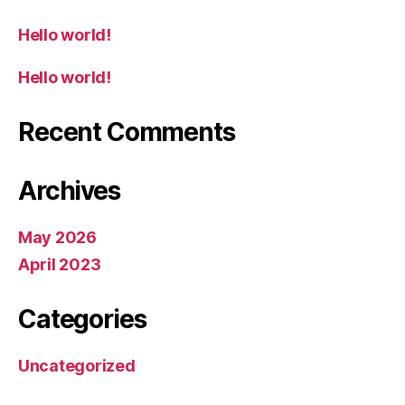
Hello world!
Hello world!
Recent Comments
Archives
May 2026
April 2023
Categories
Uncategorized