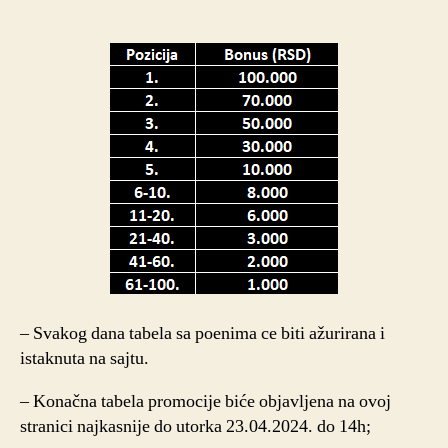
– Svakog dana tabela sa poenima ce biti ažurirana i
istaknuta na sajtu.
– Konačna tabela promocije biće objavljena na ovoj
stranici najkasnije do utorka 23.04.2024. do 14h;