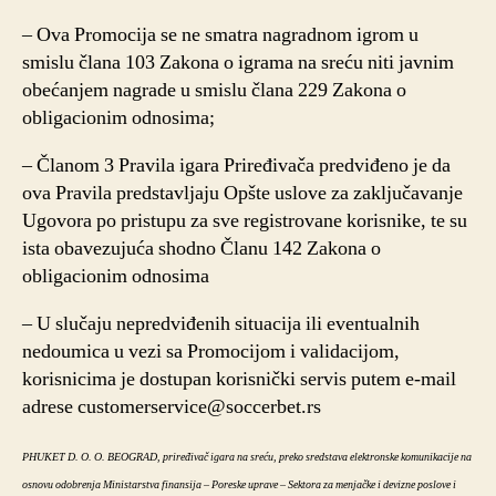
– Ova Promocija se ne smatra nagradnom igrom u
smislu člana 103 Zakona o igrama na sreću niti javnim
obećanjem nagrade u smislu člana 229 Zakona o
obligacionim odnosima;
– Članom 3 Pravila igara Priređivača predviđeno je da
ova Pravila predstavljaju Opšte uslove za zaključavanje
Ugovora po pristupu za sve registrovane korisnike, te su
ista obavezujuća shodno Članu 142 Zakona o
obligacionim odnosima
– U slučaju nepredviđenih situacija ili eventualnih
nedoumica u vezi sa Promocijom i validacijom,
korisnicima je dostupan korisnički servis putem e-mail
adrese customerservice@soccerbet.rs
PHUKET D. O. O. BEOGRAD, priređivač igara na sreću, preko sredstava elektronske komunikacije na
osnovu odobrenja Ministarstva finansija – Poreske uprave – Sektora za menjačke i devizne poslove i