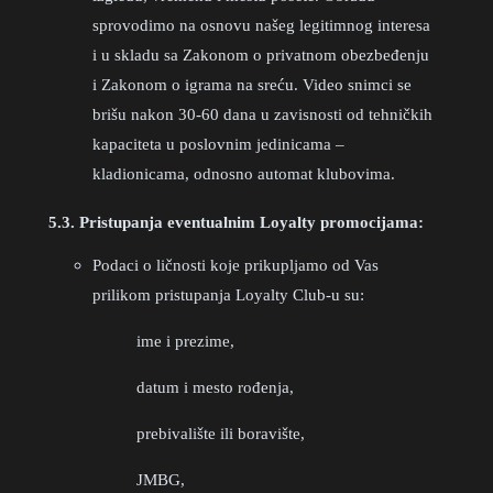
sprovodimo na osnovu našeg legitimnog interesa
i u skladu sa Zakonom o privatnom obezbeđenju
i Zakonom o igrama na sreću. Video snimci se
brišu nakon 30-60 dana u zavisnosti od tehničkih
kapaciteta u poslovnim jedinicama –
kladionicama, odnosno automat klubovima.
5.3. Pristupanja eventualnim Loyalty promocijama:
Podaci o ličnosti koje prikupljamo od Vas
prilikom pristupanja Loyalty Club-u su:
ime i prezime,
datum i mesto rođenja,
prebivalište ili boravište,
JMBG,