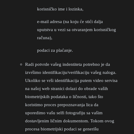
korisničko ime i lozinka,
e-mail adresa (na koju će stići dalja
uputstva u vezi sa otvaranjem korisničkog
računa),
podaci za plaćanje.
Radi potvrde vašeg indentiteta potrebno je da
izvršimo identifikaciju/verifikaciju vašeg naloga.
Ukoliko se vrši identifikacija putem video servisa
na našoj web stranici dolazi do obrade vaših
biometrijskih podataka o ličnosti, tako što
koristimo proces prepoznavanja lica da
uporedimo vašu selfi fotografiju sa vašim
dostavljenim ličnim dokumentom. Tokom ovog
procesa biometrijski podaci se generišu