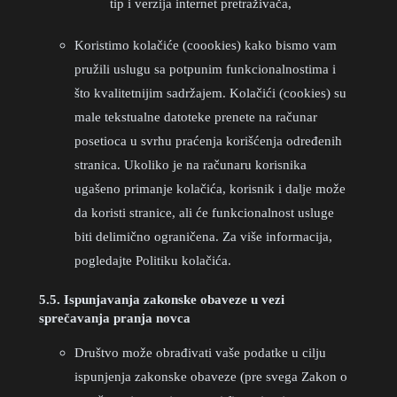
tip i verzija internet pretraživača,
Koristimo kolačiće (coookies) kako bismo vam
pružili uslugu sa potpunim funkcionalnostima i
što kvalitetnijim sadržajem. Kolačići (cookies) su
male tekstualne datoteke prenete na računar
posetioca u svrhu praćenja korišćenja određenih
stranica. Ukoliko je na računaru korisnika
ugašeno primanje kolačića, korisnik i dalje može
da koristi stranice, ali će funkcionalnost usluge
biti delimično ograničena. Za više informacija,
pogledajte Politiku kolačića.
5.5. Ispunjavanja zakonske obaveze u vezi
sprečavanja pranja novca
Društvo može obrađivati vaše podatke u cilju
ispunjenja zakonske obaveze (pre svega Zakon o