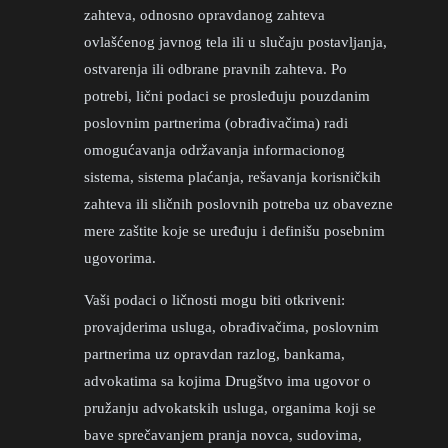
zahteva, odnosno opravdanog zahteva
ovlašćenog javnog tela ili u slučaju postavljanja,
ostvarenja ili odbrane pravnih zahteva. Po
potrebi, lični podaci se prosleđuju pouzdanim
poslovnim partnerima (obrađivačima) radi
omogućavanja održavanja informacionog
sistema, sistema plaćanja, rešavanja korisničkih
zahteva ili sličnih poslovnih potreba uz obavezne
mere zaštite koje se uređuju i definišu posebnim
ugovorima.
Vaši podaci o ličnosti mogu biti otkriveni:
provajderima usluga, obrađivačima, poslovnim
partnerima uz opravdan razlog, bankama,
advokatima sa kojima Drugštvo ima ugovor o
pružanju advokatskih usluga, organima koji se
bave sprečavanjem pranja novca, sudovima,