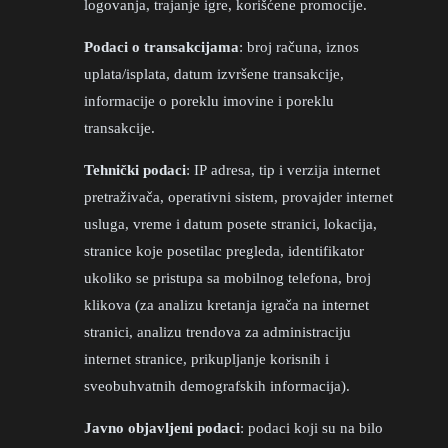
logovanja, trajanje igre, korišćene promocije.
Podaci o transakcijama
: broj računa, iznos
uplata/isplata, datum izvršene transakcije,
informacije o poreklu imovine i poreklu
transakcije.
Tehnički podaci
: IP adresa, tip i verzija internet
pretraživača, operativni sistem, provajder internet
usluga, vreme i datum posete stranici, lokacija,
stranice koje posetilac pregleda, identifikator
ukoliko se pristupa sa mobilnog telefona, broj
klikova (za analizu kretanja igrača na internet
stranici, analizu trendova za administraciju
internet stranice, prikupljanje korisnih i
sveobuhvatnih demografskih informacija).
Javno objavljeni podaci
: podaci koji su na bilo