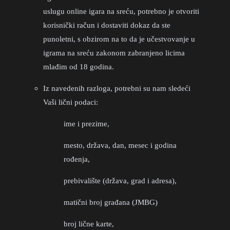
uslugu online igara na sreću, potrebno je otvoriti
korisnički račun i dostaviti dokaz da ste
punoletni, s obzirom na to da je učestvovanje u
igrama na sreću zakonom zabranjeno licima
mlađim od 18 godina.
Iz navedenih razloga, potrebni su nam sledeći
Vaši lični podaci:
ime i prezime,
mesto, država, dan, mesec i godina
rođenja,
prebivalište (država, grad i adresa),
matični broj građana (JMBG)
broj lične karte,