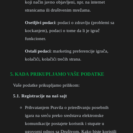
koji način javno objavljeni, npr. na internet
stranicama ili društvenim mrežama.
Osetljivi podaci
: podaci o zdravlju (problemi sa
kockanjem), podaci o tome da li je igrač
funkcioner.
Ostali podaci
: marketing preferencije igrača,
kolačići, kolačići trećih strana.
5. KADA PRIKUPLJAMO VAŠE PODATKE
Vaše podatke prikupljamo prilikom:
5.1. Registracije na naš sajt
Prihvatanjem Pravila o priređivanju posebnih
igara na sreću preko sredstava elektronske
komunikacije postajete korisnik i stupate u
ugovorni odnos sa Društvom. Kako biste koristili