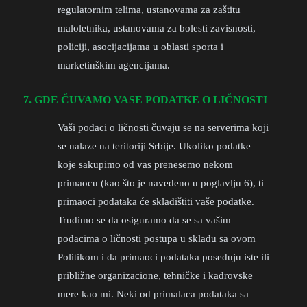
regulatornim telima, ustanovama za zaštitu
maloletnika, ustanovama za bolesti zavisnosti,
policiji, asocijacijama u oblasti sporta i
marketinškim agencijama.
7. GDE ČUVAMO VASE PODATKE O LIČNOSTI
Vaši podaci o ličnosti čuvaju se na serverima koji
se nalaze na teritoriji Srbije. Ukoliko podatke
koje sakupimo od vas prenesemo nekom
primaocu (kao što je navedeno u poglavlju 6), ti
primaoci podataka će skladištiti vaše podatke.
Trudimo se da osiguramo da se sa vašim
podacima o ličnosti postupa u skladu sa ovom
Politikom i da primaoci podataka poseduju iste ili
približne organizacione, tehničke i kadrovske
mere kao mi. Neki od primalaca podataka sa