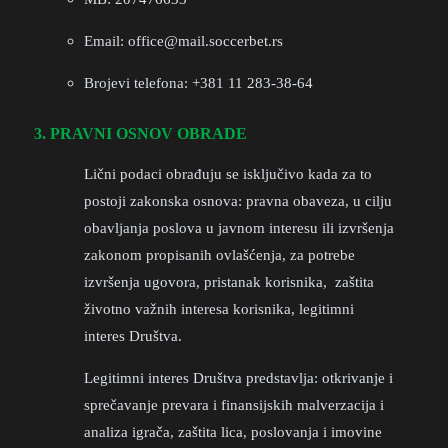
Email: office@mail.soccerbet.rs
Brojevi telefona: +381 11 283-38-64
3. PRAVNI OSNOV OBRADE
Lični podaci obrađuju se isključivo kada za to
postoji zakonska osnova: pravna obaveza, u cilju
obavljanja poslova u javnom interesu ili izvršenja
zakonom propisanih ovlašćenja, za potrebe
izvršenja ugovora, pristanak korisnika, zaštita
životno važnih interesa korisnika, legitimni
interes Društva.
Legitimni interes Društva predstavlja: otkrivanje i
sprečavanje prevara i finansijskih malverzacija i
analiza igrača, zaštita lica, poslovanja i imovine