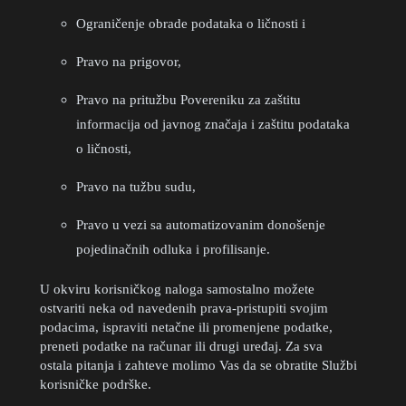
Ograničenje obrade podataka o ličnosti i
Pravo na prigovor,
Pravo na pritužbu Povereniku za zaštitu
informacija od javnog značaja i zaštitu podataka
o ličnosti,
Pravo na tužbu sudu,
Pravo u vezi sa automatizovanim donošenje
pojedinačnih odluka i profilisanje.
U okviru korisničkog naloga samostalno možete
ostvariti neka od navedenih prava-pristupiti svojim
podacima, ispraviti netačne ili promenjene podatke,
preneti podatke na računar ili drugi uređaj. Za sva
ostala pitanja i zahteve molimo Vas da se obratite Službi
korisničke podrške.