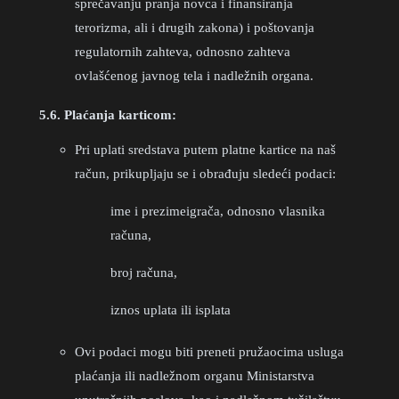
sprečavanju pranja novca i finansiranja
terorizma, ali i drugih zakona) i poštovanja
regulatornih zahteva, odnosno zahteva
ovlašćenog javnog tela i nadležnih organa.
5.6. Plaćanja karticom:
Pri uplati sredstava putem platne kartice na naš
račun, prikupljaju se i obrađuju sledeći podaci:
ime i prezimeigrača, odnosno vlasnika
računa,
broj računa,
iznos uplata ili isplata
Ovi podaci mogu biti preneti pružaocima usluga
plaćanja ili nadležnom organu Ministarstva