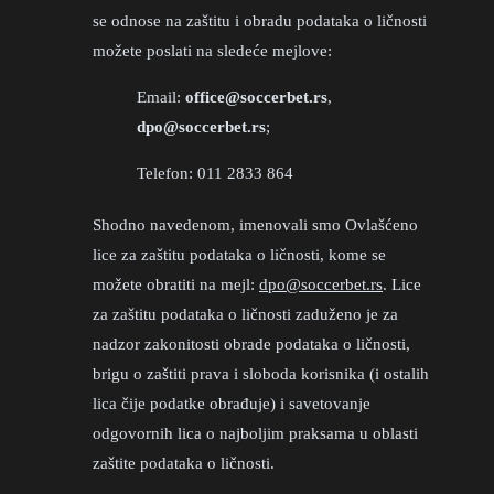
se odnose na zaštitu i obradu podataka o ličnosti
možete poslati na sledeće mejlove:
Email:
office@soccerbet.rs
,
dpo@soccerbet.rs
;
Telefon: 011 2833 864
Shodno navedenom, imenovali smo Ovlašćeno
lice za zaštitu podataka o ličnosti, kome se
možete obratiti na mejl:
dpo@soccerbet.rs
. Lice
za zaštitu podataka o ličnosti zaduženo je za
nadzor zakonitosti obrade podataka o ličnosti,
brigu o zaštiti prava i sloboda korisnika (i ostalih
lica čije podatke obrađuje) i savetovanje
odgovornih lica o najboljim praksama u oblasti
zaštite podataka o ličnosti.