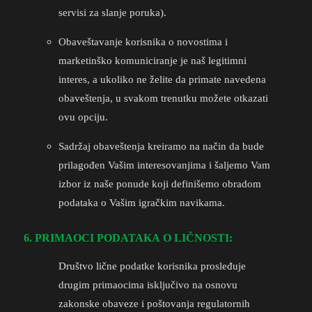
servisi za slanje poruka).
Obaveštavanje korisnika o novostima i
marketinško komuniciranje je naš legitimni
interes, a ukoliko ne želite da primate navedena
obaveštenja, u svakom trenutku možete otkazati
ovu opciju.
Sadržaj obaveštenja kreiramo na način da bude
prilagođen Vašim interesovanjima i šaljemo Vam
izbor iz naše ponude koji definišemo obradom
podataka o Vašim igračkim navikama.
6. PRIMAOCI PODATAKA O LIČNOSTI:
Društvo lične podatke korisnika prosleđuje
drugim primaocima isključivo na osnovu
zakonske obaveze i poštovanja regulatornih