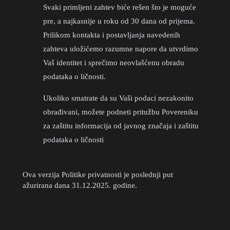
Svaki primljeni zahtev biće rešen što je moguće
pre, a najkasnije u roku od 30 dana od prijema.
Prilikom kontakta i postavljanja navedenih
zahteva uložićemo razumne napore da utvrdimo
Vaš identitet i sprečimo neovlašćenu obradu
podataka o ličnosti.
Ukoliko smatrate da su Vaši podaci nezakonito
obrađivani, možete podneti pritužbu Povereniku
za zaštitu informacija od javnog značaja i zaštitu
podataka o ličnosti
Ova verzija Politike privatnosti je poslednji put
ažurirana dana 31.12.2025. godine.