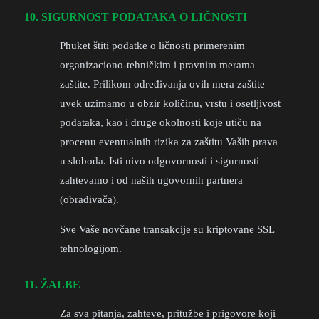
10. SIGURNOST PODATAKA O LIČNOSTI
Phuket štiti podatke o ličnosti primerenim
organizaciono-tehničkim i pravnim merama
zaštite. Prilikom određivanja ovih mera zaštite
uvek uzimamo u obzir količinu, vrstu i osetljivost
podataka, kao i druge okolnosti koje utiču na
procenu eventualnih rizika za zaštitu Vaših prava
u sloboda. Isti nivo odgovornosti i sigurnosti
zahtevamo i od naših ugovornih partnera
(obrađivača).
Sve Vaše novčane transakcije su kriptovane SSL
tehnologijom.
11. ŽALBE
Za sva pitanja, zahteve, pritužbe i prigovore koji