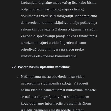
kreiranjem digitalne mape vašeg lica kako bismo
bolje uporedili vašu fotografiju sa ličnog
dokumenta i vašu selfi fotografiju. Napominjemo
da navedeno radimo isključivo u cilju poštovanja
zakonskih obaveza iz Zakona o igrama na sreću i
Zakona o sprečavanju pranja novca i finansiranja
terorizma imajući u vidu činjenicu da smo
priređivač posebnih igara na sreću preko
sredstava elektronske komunikacije.
5.2. Posete našim uplatnim mestima:
Naša uplatna mesta obezbeđena su video
nadzorom iz sigurnosnih razloga. Pri poseti
našim kladionicama/automat klubovima, možete
se naći na fotografiji ili video snimku putem
koga dobijamo informacije o vašem fizičkom
izgledu, vremenu i mestu posete. Obradu