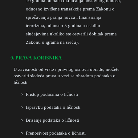
10 godina od dana okončanja poslovnog odnosa,
odnosno izvršene transakcije prema Zakonu o
sprečavanju pranja novca i finansiranja
terorizma, odnosno 5 godina u ostalim
slučajevima ukoliko ste ostvarili dobitak prema
Zakonu o igrama na sreću).
9. PRAVA KORISNIKA
U zavisnosti od vrste i pravnog osnova obrade, možete
ostvariti sledeća prava u vezi sa obradom podataka o
ličnosti:
Pristup podacima o ličnosti
Ispravku podataka o ličnosti
Brisanje podataka o ličnosti
Prenosivost podataka o ličnosti