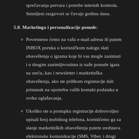
sprečavanja prevara i potrebe internih kontrola.
Snimljeni razgovori se čuvaju godinu dana.
5.8. Marketinga i personalizacije ponude:
Povremeno ćemo na vašu e-mail adresu ili putem
INBOX poruka u korisničkom nalogu slati
obaveštenja o igrama koje bi vas mogle zanimati
i o drugim zanimljivostima iz naše ponude igara
na sreću, kao i newsletter i marketinška
obaveštenja, ako ste prilikom registracije dali
pristanak na upotrebu vaših kontakt podataka u
svrhu oglašavanja.
Ukoliko ste u postupku registracije dobrovoljno
upisali broj mobilnog telefona, koristićemo ga za
slanje marketinških obaveštenja putem sredstava
elektronske komunikacije (SMS, Viber, i drugi