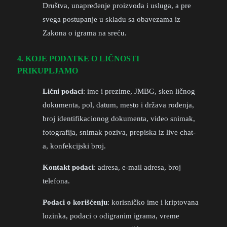
Društva, unapređenje proizvoda i usluga, a pre
svega postupanje u skladu sa obavezama iz
Zakona o igrama na sreću.
4. KOJE PODATKE O LIČNOSTI
PRIKUPLJAMO
Lični podaci
: ime i prezime, JMBG, sken ličnog
dokumenta, pol, datum, mesto i država rođenja,
broj identifikacionog dokumenta, video snimak,
fotografija, snimak poziva, prepiska iz live chat-
a, konfekcijski broj.
Kontakt podaci
: adresa, e-mail adresa, broj
telefona.
Podaci o korišćenju
: korisničko ime i kriptovana
lozinka, podaci o odigranim igrama, vreme