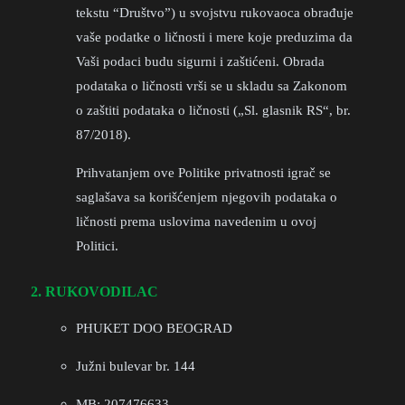
tekstu “Društvo”) u svojstvu rukovaoca obrađuje
vaše podatke o ličnosti i mere koje preduzima da
Vaši podaci budu sigurni i zaštićeni. Obrada
podataka o ličnosti vrši se u skladu sa Zakonom
o zaštiti podataka o ličnosti („Sl. glasnik RS“, br.
87/2018).
Prihvatanjem ove Politike privatnosti igrač se
saglašava sa korišćenjem njegovih podataka o
ličnosti prema uslovima navedenim u ovoj
Politici.
2. RUKOVODILAC
PHUKET DOO BEOGRAD
Južni bulevar br. 144
MB: 207476633