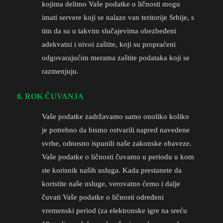
kojima delimo Vaše podatke o ličnosti mogu
imati servere koji se nalaze van teritorije Srbije, s
tim da su u takvim slučajevima obezbeđeni
adekvatni i nivoi zaštite, koji su propraćeni
odgovarajućim merama zaštite podataka koji se
razmenjuju.
8. ROK ČUVANJA
Vaše podatke zadržavamo samo onoliko koliko
je potrebno da bismo ostvarili napred navedene
svrhe, odnosno ispunili naše zakonske obaveze.
Vaše podatke o ličnosti čuvamo u periodu u kom
ste korisnik naših usluga. Kada prestanete da
koristite naše usluge, verovatno ćemo i dalje
čuvati Vaše podatke o ličnosti određeni
vremenski period (za elektronske igre na sreću