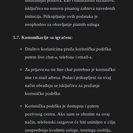
unutrašnjih poslova, kao i nadležnom tužilaštvu,
isključivo na osnovu pisanog zahteva navedenih
intitucija. Prikupljanje ovih podataka je
neophodno za obavljanje platnih usluga.
5.7. Komunikacije sa igračem:
Društvo korisnicima pruža korisničku podršku
putem live chat-a, telefona i email-a.
Za prijavu na on line chat potrebno je korisničko
ime i e-mail adresa. Podaci prikupljeni na ovaj
način obrađuju se isključivo za pružanje
korisničke podrške.
Korisnička podrška je dostupna i putem
pozivnog centra. Ako nam se obratite na ovaj
način, telefonski razgovor će biti snimljen u cilju
unapređenja kvaliteta usluge, treninga osoblja,