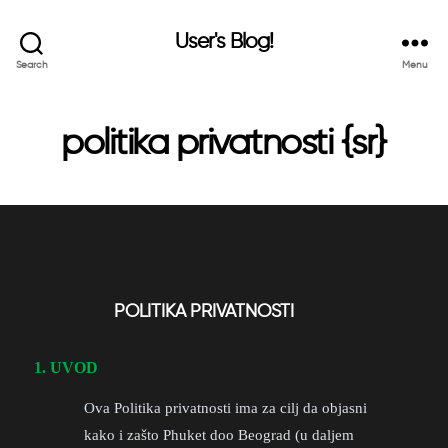
User's Blog!
Search
Menu
politika privatnosti {sr}
POLITIKA PRIVATNOSTI
1. UVOD
Ova Politika privatnosti ima za cilj da objasni
kako i zašto Phuket doo Beograd (u daljem