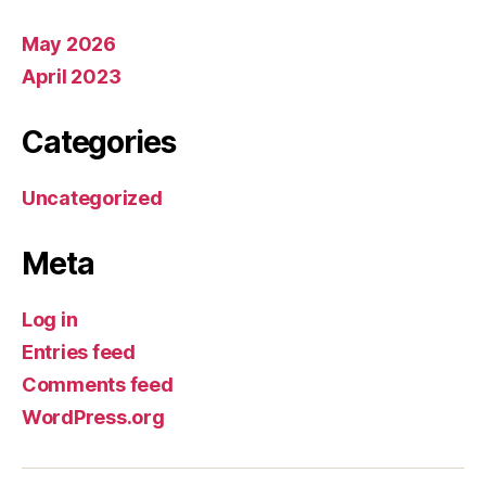
May 2026
April 2023
Categories
Uncategorized
Meta
Log in
Entries feed
Comments feed
WordPress.org