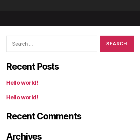
Search
for:
Recent Posts
Hello world!
Hello world!
Recent Comments
Archives