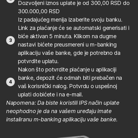
Dozvoljeni iznos uplate je od 300,00 RSD do
300.000,00 RSD
Iz padajućeg menija izaberite svoju banku.
Link za plaćanje će se automatski generisati i
biće aktivan 5 minuta. Klikom na dugme
nastavi bićete preusmereni u m-banking
aplikaciju vaše banke, gde je potrebno da
potvrdite uplatu.
Nakon što potvrdite plaćanje u aplikaciji
banke, depozit će odmah biti prebačen na
vaš korisnički nalog. Potvrdu o uspešnoj
uplati dobićete i na e-mail.
Napomena: Da biste koristili IPS način uplate
neophodno je da na vašem uređaju imate
instaliranu m-banking aplikaciju vaše banke.