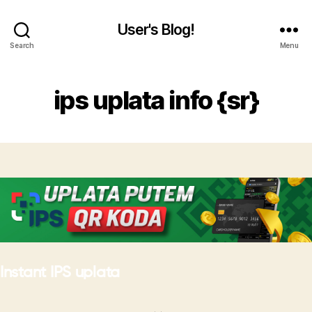
User's Blog!
Search
Menu
ips uplata info {sr}
Instant IPS uplata