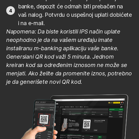
banke, depozit će odmah biti prebačen na
vaš nalog. Potvrdu o uspešnoj uplati dobićete
i na e-mail.
Napomena: Da biste koristili IPS način uplate
neophodno je da na vašem uređaju imate
instaliranu m-banking aplikaciju vaše banke.
Genersiani QR kod važi 5 minuta. Jednom
kreiran kod sa određenim iznosom ne može se
menjati. Ako želite da promenite iznos, potrebno
je da generišete novi QR kod.