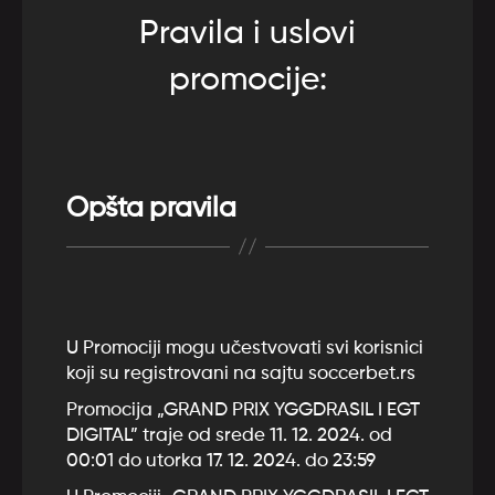
Pravila i uslovi
promocije:
Opšta pravila
U Promociji mogu učestvovati svi korisnici
koji su registrovani na sajtu soccerbet.rs
Promocija „GRAND PRIX YGGDRASIL I EGT
DIGITAL” traje od srede 11. 12. 2024. od
00:01 do utorka 17. 12. 2024. do 23:59