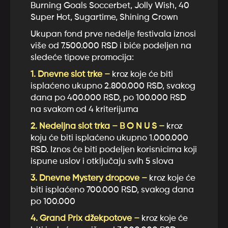
Burning Goals Soccerbet, Jolly Wish, 40
Super Hot, Sugartime, Shining Crown
Ukupan fond prve nedelje festivala iznosi
više od 7.500.000 RSD i biće podeljen na
sledeće tipove promocija:
1. Dnevne slot trke –
kroz koje će biti
isplaćeno ukupno 2.800.000 RSD, svakog
dana po 400.000 RSD, po 100.000 RSD
na svakom od 4 kriterijuma
2. Nedeljna slot trka – B O N U S –
kroz
koju će biti isplaćeno ukupno 1.000.000
RSD. Iznos će biti podeljen korisnicima koji
ispune uslov i otključaju svih 5 slova
3. Dnevne Mystery dropove –
kroz koje će
biti isplaćeno 700.000 RSD, svakog dana
po 100.000
4. Grand Prix džekpotove –
kroz koje će