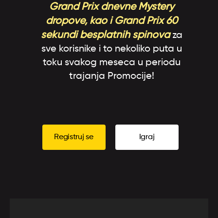
Grand Prix dnevne Mystery
dropove, kao i Grand Prix 60
sekundi besplatnih spinova
za
sve korisnike i to nekoliko puta u
toku svakog meseca u periodu
trajanja Promocije!
Registruj se
Igraj