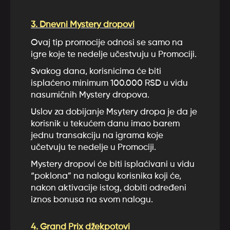
3. Dnevni Mystery dropovi
Ovaj tip promocije odnosi se samo na
igre koje te nedelje učestvuju u Promociji.
Svakog dana, korisnicima će biti
isplaćeno minimum 100.000 RSD u vidu
nasumičnih Mystery dropova.
Uslov za dobijanje Msytery dropa je da je
korisnik u tekućem danu imao barem
jednu transakciju na igrama koje
učetvuju te nedelje u Promociji.
Mystery dropovi će biti isplaćivani u vidu
“poklona” na nalogu korisnika koji će,
nakon aktivacije istog, dobiti određeni
iznos bonusa na svom nalogu.
4. Grand Prix džekpotovi