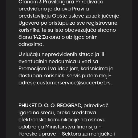
Članom 3 Pravila igara Priređivača
predviđeno je da ova Pravila
predstavljaju Opšte uslove za zaključenje
Ugovora po pristupu za sve registrovane
korisnike, te su ista obavezujuća shodno
članu 142 Zakona o obligacionim
odnosima.
U slučaju nepredviđenih situacija ili
eventualnih nedoumica u vezi sa
Promocijom i validacijom, korisnicima je
dostupan korisnički servis putem mejl-
adrese customerservice@soccerbet.rs.
PHUKET D. O. O. BEOGRAD, priređivač
igara na sreću, preko sredstava
elektronske komunikacije na osnovu
odobrenja Ministarstva finansija –
Poreske uprave – Sektora za menjačke i