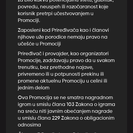
za bilo kakvu potencijalnu štetu, gubitak,
povredu, neuspeh ili razočaranost koje
korisnik pretrpi učestvovanjem u
Promociji.
Zaposleni kod Priređivača kao i članovi
njihove uže porodice nemaju pravo na
učešće u Promociji
Priređivač i provajder, kao organizatori
Promocije, zadržavaju pravo da u svakom
trenutku, bez prethodne najave,
privremeno ili u potpunosti prekinu ili
promene aktuelnu Promociju u celini ili
jednim delom
Ova Promocija se ne smatra nagradnom
igrom u smislu člana 103 Zakona o igrama
na sreću niti javnim obećanjem nagrade
u smislu člana 229 Zakona o obligacionim
odnosima