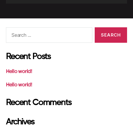
Search
for:
Recent Posts
Hello world!
Hello world!
Recent Comments
Archives