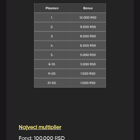
Najveći multiplier
Fond: 100.000 RSD