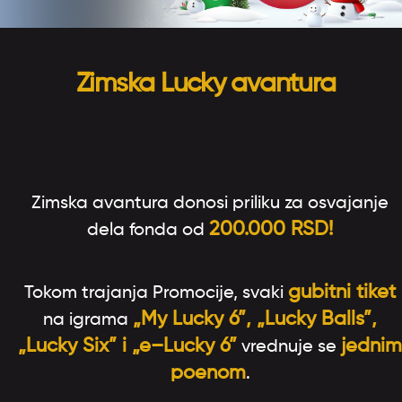
Zimska Lucky avantura
Zimska avantura donosi priliku za osvajanje
200.000 RSD!
dela fonda od
gubitni tiket
Tokom trajanja Promocije, svaki
„My Lucky 6”, „Lucky Balls”,
na igrama
„Lucky Six” i „e–Lucky 6”
jednim
vrednuje se
poenom
.