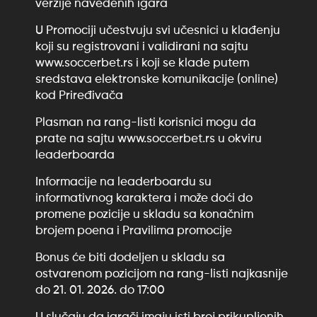
verzije navedenih igara
U Promociji učestvuju svi učesnici u klađenju
koji su registrovani i validirani na sajtu
www.soccerbet.rs i koji se klade putem
sredstava elektronske komunikacije (online)
kod Priređivača
Plasman na rang-listi korisnici mogu da
prate na sajtu www.soccerbet.rs u okviru
leaderboarda
Informacije na leaderboardu su
informativnog karaktera i može doći do
promene pozicije u skladu sa konačnim
brojem poena i Pravilima promocije
Bonus će biti dodeljen u skladu sa
ostvarenom pozicijom na rang-listi najkasnije
do 21. 01. 2026. do 17:00