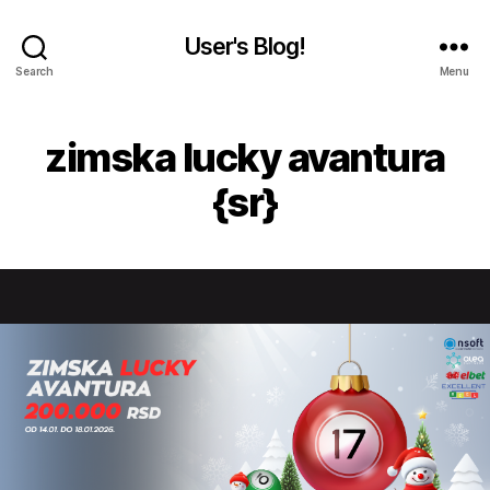
User's Blog!
Search
Menu
zimska lucky avantura
{sr}