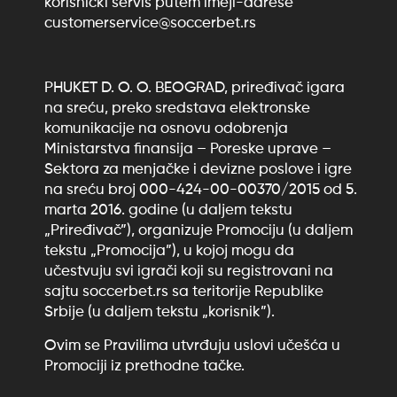
korisnički servis putem imejl-adrese
customerservice@soccerbet.rs
PHUKET D. O. O. BEOGRAD, priređivač igara
na sreću, preko sredstava elektronske
komunikacije na osnovu odobrenja
Ministarstva finansija – Poreske uprave –
Sektora za menjačke i devizne poslove i igre
na sreću broj 000-424-00-00370/2015 od 5.
marta 2016. godine (u daljem tekstu
„Priređivač”), organizuje Promociju (u daljem
tekstu „Promocija”), u kojoj mogu da
učestvuju svi igrači koji su registrovani na
sajtu soccerbet.rs sa teritorije Republike
Srbije (u daljem tekstu „korisnik”).
Ovim se Pravilima utvrđuju uslovi učešća u
Promociji iz prethodne tačke.