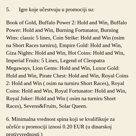
5. Igre koje učestvuju u promociji su:
Book of Gold, Buffalo Power 2: Hold and Win, Buffalo
Power: Hold and Win, Burning Fortunator, Burning
Wins: classic 5 lines, Coin Strike: Hold and Win (osim
na Short Races turniru), Empire Gold: Hold and Win,
Giza Nights: Hold and Win, Hot Coins: Hold and Win,
Imperial Fruits: 5 Lines, Legend of Cleopatra
Megaways, Lion Gems: Hold and Win, Luxor Gold:
Hold and Win, Pirate Chest: Hold and Win, Royal Coins
2: Hold and Win ( osim na turniru Short Races), Royal
Coins: Hold and Win, Royal Fortunator: Hold and Win,
Royal Joker: Hold and Win ( osim na turniru Short
Races), Sevens&Fruits, Solar Queen.
6. Minimalna vrednost spina koji se kvalifikuje za
učešće u promociji iznosi 0.20 EUR (u dinarskoj
protivvrednosti )