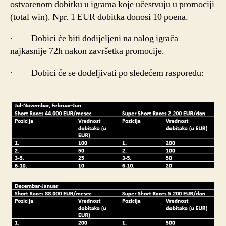
ostvarenom dobitku u igrama koje učestvuju u promociji
(total win). Npr. 1 EUR dobitka donosi 10 poena.
· Dobici će biti dodijeljeni na nalog igrača
najkasnije 72h nakon završetka promocije.
· Dobici će se dodeljivati po sledećem rasporedu: