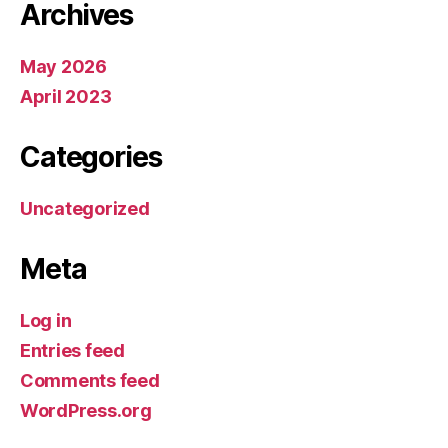
Archives
May 2026
April 2023
Categories
Uncategorized
Meta
Log in
Entries feed
Comments feed
WordPress.org