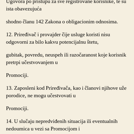
Ugovora po pristupu za sve registrovane korisnike, te su
ista obavezujuća
shodno članu 142 Zakona o obligacionim odnosima.
12. Priređivač i provajder čije usluge koristi nisu
odgovorni za bilo kakvu potencijalnu štetu,
gubitak, povredu, neuspeh ili razočaranost koje korisnik
pretrpi učestvovanjem u
Promociji.
13. Zaposleni kod Priređivača, kao i članovi njihove uže
porodice, ne mogu učestvovati u
Promociji.
14. U slučaju nepredviđenih situacija ili eventualnih
nedoumica u vezi sa Promocijom i