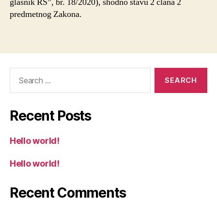
glasnik RS”, br. 18/2020), shodno stavu 2 člana 2
predmetnog Zakona.
Search
for:
Recent Posts
Hello world!
Hello world!
Recent Comments