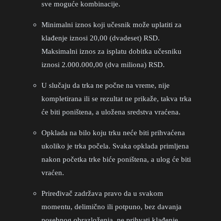
sve moguće kombinacije.
Minimalni iznos koji učesnik može uplatiti za
klađenje iznosi 20,00 (dvadeset) RSD.
Maksimalni iznos za isplatu dobitka učesniku
iznosi 2.000.000,00 (dva miliona) RSD.
U slučaju da trka ne počne na vreme, nije
kompletirana ili se rezultat ne prikaže, takva trka
će biti poništena, a uložena sredstva vraćena.
Opklada na bilo koju trku neće biti prihvaćena
ukoliko je trka počela. Svaka opklada primljena
nakon početka trke biće poništena, a ulog će biti
vraćen.
Priređivač zadržava pravo da u svakom
momentu, delimično ili potpuno, bez davanja
posebnog obrazloženja, ne prihvati klađenje