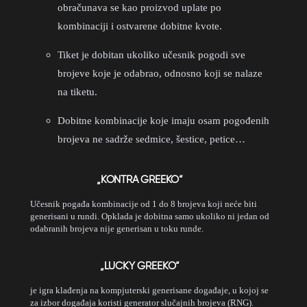
obračunava se kao proizvod uplate po
kombinaciji i ostvarene dobitne kvote.
Tiket je dobitan ukoliko učesnik pogodi sve
brojeve koje je odabrao, odnosno koji se nalaze
na tiketu.
Dobitne kombinacije koje imaju osam pogođenih
brojeva ne sadrže sedmice, šestice, petice…
„KONTRA GREEKO“
Učesnik pogađa kombinacije od 1 do 8 brojeva koji neće biti
generisani u rundi. Opklada je dobitna samo ukoliko ni jedan od
odabranih brojeva nije generisan u toku runde.
„LUCKY GREEKO“
je igra klađenja na kompjuterski generisane događaje, u kojoj se
za izbor događaja koristi generator slučajnih brojeva (RNG).