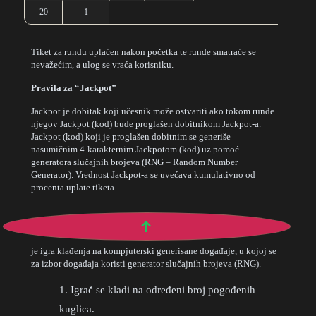
20
1
Tiket za rundu uplaćen nakon početka te runde smatraće se
nevažećim, a ulog se vraća korisniku.
Pravila za “Jackpot”
Jackpot je dobitak koji učesnik može ostvariti ako tokom runde
njegov Jackpot (kod) bude proglašen dobitnikom Jackpot-a.
Jackpot (kod) koji je proglašen dobitnim se generiše
nasumičnim 4-karakternim Jackpotom (kod) uz pomoć
generatora slučajnih brojeva (RNG – Random Number
Generator). Vrednost Jackpot-a se uvećava kumulativno od
procenta uplate tiketa.
↑
„SUPER BROJEVI“
je igra klađenja na kompjuterski generisane događaje, u kojoj se
za izbor događaja koristi generator slučajnih brojeva (RNG).
1. Igrač se kladi na određeni broj pogođenih
kuglica.