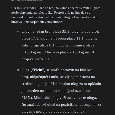
Učesnik se kladi i ulaže na broj na kome će se zaustaviti kuglica
posle okretanja na rulet točku. Postoji više načina da se u
Francuskom ruletu stave ulozi. Svaki ulog pokriva različit skup
brojeva i ima raspodelu verovatnoće:
Ulog na jedan broj plaća 35:1, ulog na dva broja
plaća 17:1, ulog na tri broja plaća 11:1, ulog na
četiri broja plaća 8:1, ulog na 6 brojeva plaća
5:1, ulog na 12 brojeva plaća 2:1, ulog na 18
brojeva plaća 1:1.
Ulog
(“Plein”)
se može postaviti na bilo koji
broj, uključujući i nulu, stavljanjem žetona na
sredinu tog polja. Maksimalan ulog za tu opkladu
je naveden na stolu za rulet (pod oznakom
MAX). Minimalni ulog važi za sve vrste uloga,
što znači da svi ulozi na pozicijama dostupnim za
ulaganje moraju da budu barem jednaki