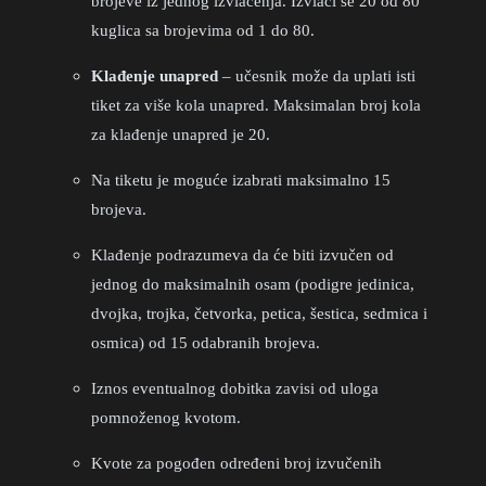
brojeve iz jednog izvlačenja. Izvlači se 20 od 80
kuglica sa brojevima od 1 do 80.
Klađenje unapred
– učesnik može da uplati isti
tiket za više kola unapred. Maksimalan broj kola
za klađenje unapred je 20.
Na tiketu je moguće izabrati maksimalno 15
brojeva.
Klađenje podrazumeva da će biti izvučen od
jednog do maksimalnih osam (podigre jedinica,
dvojka, trojka, četvorka, petica, šestica, sedmica i
osmica) od 15 odabranih brojeva.
Iznos eventualnog dobitka zavisi od uloga
pomnoženog kvotom.
Kvote za pogođen određeni broj izvučenih