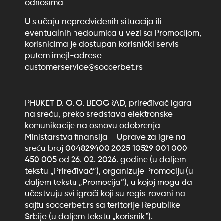
odnosima
U slučaju nepredviđenih situacija ili
eventualnih nedoumica u vezi sa Promocijom,
korisnicima je dostupan korisnički servis
putem imejl-adrese
customerservice@soccerbet.rs
PHUKET D. O. O. BEOGRAD, priređivač igara
na sreću, preko sredstava elektronske
komunikacije na osnovu odobrenja
Ministarstva finansija – Uprave za igre na
sreću broj 004829400 2025 10529 001 000
450 005 od 26. 02. 2026. godine (u daljem
tekstu „Priređivač”), organizuje Promociju (u
daljem tekstu „Promocija”), u kojoj mogu da
učestvuju svi igrači koji su registrovani na
sajtu soccerbet.rs sa teritorije Republike
Srbije (u daljem tekstu „korisnik”).