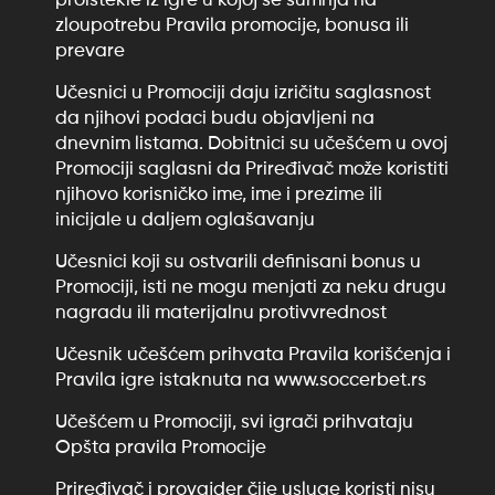
proistekle iz igre u kojoj se sumnja na
zloupotrebu Pravila promocije, bonusa ili
prevare
Učesnici u Promociji daju izričitu saglasnost
da njihovi podaci budu objavljeni na
dnevnim listama. Dobitnici su učešćem u ovoj
Promociji saglasni da Priređivač može koristiti
njihovo korisničko ime, ime i prezime ili
inicijale u daljem oglašavanju
Učesnici koji su ostvarili definisani bonus u
Promociji, isti ne mogu menjati za neku drugu
nagradu ili materijalnu protivvrednost
Učesnik učešćem prihvata Pravila korišćenja i
Pravila igre istaknuta na www.soccerbet.rs
Učešćem u Promociji, svi igrači prihvataju
Opšta pravila Promocije
Priređivač i provajder čije usluge koristi nisu