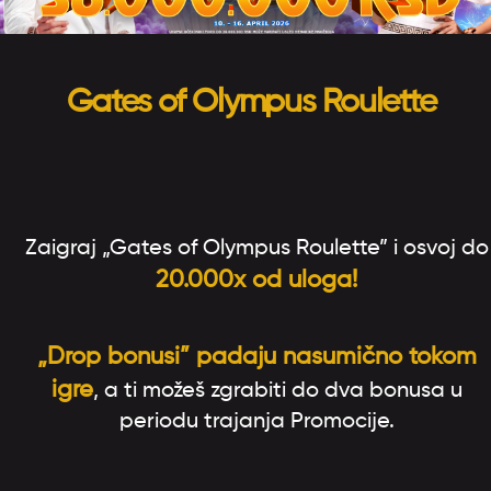
Gates of Olympus Roulette
Zaigraj „Gates of Olympus Roulette” i osvoj do
20.000x od uloga!
„Drop bonusi” padaju nasumično tokom
igre
, a ti možeš zgrabiti do dva bonusa u
periodu trajanja Promocije.