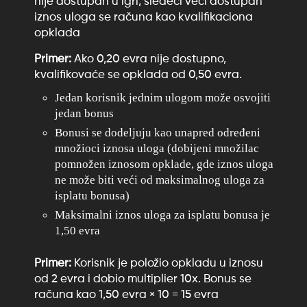
nije dostupan u igri, sledeći veći dostupan
iznos uloga se računa kao kvalifikaciona
opklada
Primer:
Ako 0,20 evra nije dostupno,
kvalifikovaće se opklada od 0,50 evra.
Jedan korisnik jednim ulogom može osvojiti
jedan bonus
Bonusi se dodeljuju kao unapred određeni
množioci iznosa uloga (dobijeni množilac
pomnožen iznosom opklade, gde iznos uloga
ne može biti veći od maksimalnog uloga za
isplatu bonusa)
Maksimalni iznos uloga za isplatu bonusa je
1,50 evra
Primer:
Korisnik je položio opkladu u iznosu
od 2 evra i dobio multiplier 10x. Bonus se
računa kao 1,50 evra × 10 = 15 evra