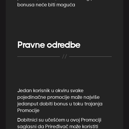
bonusa neće biti moguća
Pravne odredbe
Jedan korisnik u okviru svake
pojedinačne promocije može najviše
jedanput dobiti bonus u toku trajanja
Promocije
Dobitnici su učešćem u ovoj Promociji
saglasni da Priređivač može koristiti