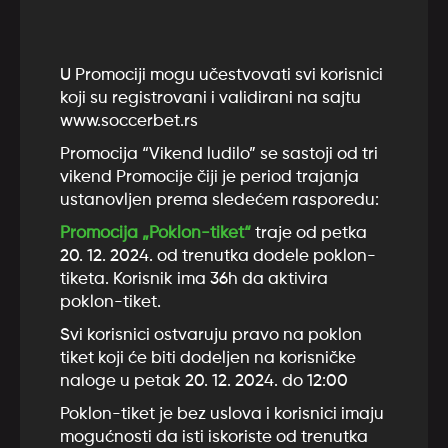
U Promociji mogu učestvovati svi korisnici
koji su registrovani i validirani na sajtu
www.soccerbet.rs
Promocija “Vikend ludilo” se sastoji od tri
vikend Promocije čiji je period trajanja
ustanovljen prema sledećem rasporedu:
Promocija „Poklon-tiket“
traje od petka
20. 12. 2024. od trenutka dodele poklon-
tiketa. Korisnik ima 36h da aktivira
poklon-tiket.
Svi korisnici ostvaruju pravo na poklon
tiket koji će biti dodeljen na korisničke
naloge u petak 20. 12. 2024. do 12:00
Poklon-tiket je bez uslova i korisnici imaju
mogućnosti da isti iskoriste od trenutka