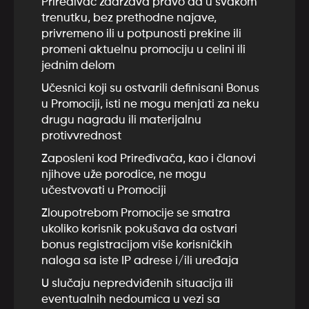
Priređivač zadržava pravo da u svakom
trenutku, bez prethodne najave,
privremeno ili u potpunosti prekine ili
promeni aktuelnu promociju u celini ili
jednim delom
Učesnici koji su ostvarili definisani Bonus
u Promociji, isti ne mogu menjati za neku
drugu nagradu ili materijalnu
protivvrednost
Zaposleni kod Priređivača, kao i članovi
njihove uže porodice, ne mogu
učestvovati u Promociji
Zloupotrebom Promocije se smatra
ukoliko korisnik pokušava da ostvari
bonus registracijom više korisničkih
naloga sa istе IP adrese i/ili uređaja
U slučaju nepredviđenih situacija ili
eventualnih nedoumica u vezi sa