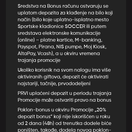
Sredstva na Bonus računu ostvaruju se
uplatom depozita za klađenje na bilo koji
način (bilo koje uplatno-isplatno mesto
Sportskе kladionice SOCCER ili putem
sredstava elektronske komunikacije
(online) – platne kartice, M-banking,
Payspot, Pirana, NIS pumpe, Moj Kiosk,
AltaPay, Vcash), a u okviru vremena
trajanja promocije
Ukoliko korisnik na svom nalogu ima više
aktiviranih giftova, depozit će aktivirati
najstariji, tačnije, prvododeljeni
PRVI uplaćeni depozit u periodu trajanja
Promocije može ostvariti pravo na bonus
Poklon-bonus u okviru Promocije „20%
depozit bonus“ koji nije iskorišćen u roku
od 2 dana (48h) od trenutka dodele biće
poništen, takođe, dodela novog poklon-