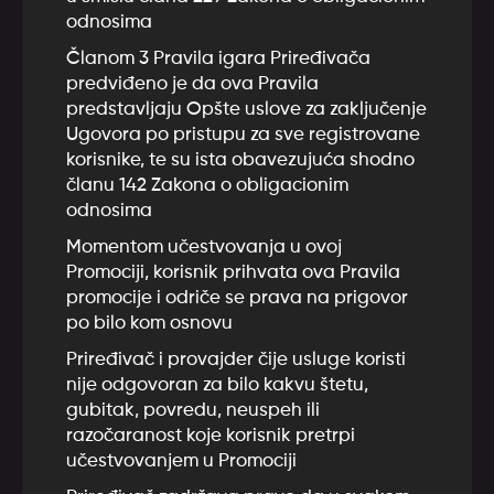
odnosima
Članom 3 Pravila igara Priređivača
predviđeno je da ova Pravila
predstavljaju Opšte uslove za zaključenje
Ugovora po pristupu za sve registrovane
korisnike, te su ista obavezujuća shodno
članu 142 Zakona o obligacionim
odnosima
Momentom učestvovanja u ovoj
Promociji, korisnik prihvata ova Pravila
promocije i odriče se prava na prigovor
po bilo kom osnovu
Priređivač i provajder čije usluge koristi
nije odgovoran za bilo kakvu štetu,
gubitak, povredu, neuspeh ili
razočaranost koje korisnik pretrpi
učestvovanjem u Promociji