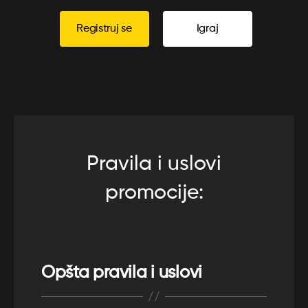
Registruj se
Igraj
Pravila i uslovi
promocije:
Opšta pravila i uslovi