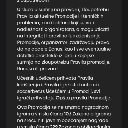
zloupotrebom
U slučaju sumnji na prevaru, zloupotrebu
Pravila aktuelne Promocije ili tehničkih
problema, kao i faktora koji su van
nadležnosti organizatora, a mogu uticati
na integritet i pravilno funkcionisanje
Promocije, organizatori zadržavaju pravo
da ne dodele Bonus, kao i sve eventualne
dobitke proistekle iz igre u kojoj se
sumnja na zloupotrebu Pravila promocije,
Bonusa ili prevare
Učesnik ućešćem prihvata Pravila
korišćenja i Pravila igre istaknuta na
soccerbet.rs Učešćem u Promociji, svi
igrači prihvataju Opšta pravila Promocije
Ova Promocija se ne smatra nagradnom
igrom u smislu člana 103 Zakona o igrama
na sreću niti javnim obećanjem nagrade
u smislu člana 229 Zakona o obligacionim