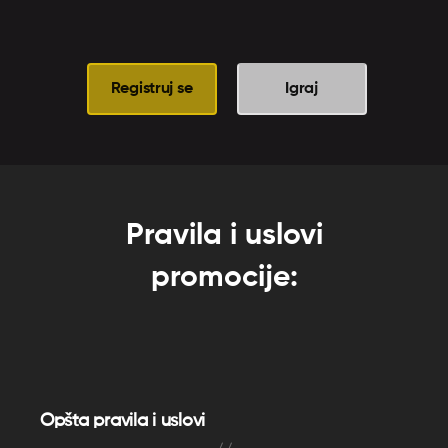
Registruj se
Igraj
Pravila i uslovi
promocije:
Opšta pravila i uslovi