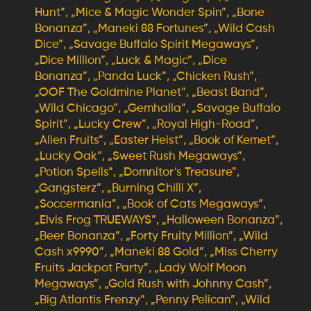
Hunt”, „Mice & Magic Wonder Spin”, „Bone
Bonanza”, „Maneki 88 Fortunes”, „Wild Cash
Dice”, „Savage Buffalo Spirit Megaways”,
„Dice Million”, „Luck & Magic”, „Dice
Bonanza”, „Panda Luck”, „Chicken Rush”,
„OOF The Goldmine Planet”, „Beast Band”,
„Wild Chicago”, „Gemhalla”, „Savage Buffalo
Spirit”, „Lucky Crew”, „Royal High-Road”,
„Alien Fruits”, „Easter Heist”, „Book of Kemet”,
„Lucky Oak”, „Sweet Rush Megaways”,
„Potion Spells”, „Domnitor’s Treasure”,
„Gangsterz”, „Burning Chilli X”,
„Soccermania”, „Book of Cats Megaways”,
„Elvis Frog TRUEWAYS”, „Halloween Bonanza”,
„Beer Bonanza”, „Forty Fruity Million”, „Wild
Cash x9990”, „Maneki 88 Gold”, „Miss Cherry
Fruits Jackpot Party”, „Lady Wolf Moon
Megaways”, „Gold Rush with Johnny Cash”,
„Big Atlantis Frenzy”, „Penny Pelican”, „Wild