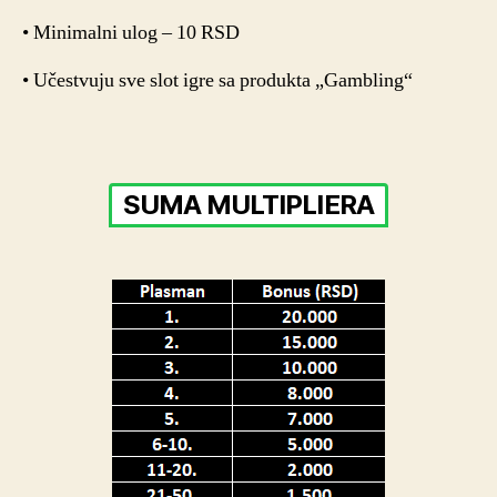
• Minimalni ulog – 10 RSD
• Učestvuju sve slot igre sa produkta „Gambling“
SUMA MULTIPLIERA