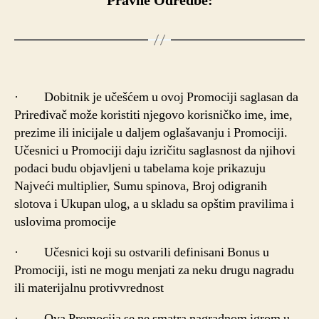
Pravne Odredbe:
· Dobitnik je učešćem u ovoj Promociji saglasan da
Priređivač može koristiti njegovo korisničko ime, ime,
prezime ili inicijale u daljem oglašavanju i Promociji.
Učesnici u Promociji daju izričitu saglasnost da njihovi
podaci budu objavljeni u tabelama koje prikazuju
Najveći multiplier, Sumu spinova, Broj odigranih
slotova i Ukupan ulog, a u skladu sa opštim pravilima i
uslovima promocije
· Učesnici koji su ostvarili definisani Bonus u
Promociji, isti ne mogu menjati za neku drugu nagradu
ili materijalnu protivvrednost
· Ova Promocija se ne smatra nagradnom igrom u