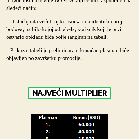
mogućnost da osvoje BONUS koji će biti raspodeljen na
sledeći način:
– U slučaju da veći broj korisnika ima identičan broj
bodova, na bilo kojoj od tabela, korisnik koji je prvi
ostvario opkladu biće bolje rangiran na tabeli.
– Prikaz u tabeli je preliminaran, konačan plasman biće
objavljen po završetku promocije.
NAJVEĆI MULTIPLIER