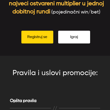
najveći ostvareni multiplier u jednoj
dobitnoj rundi
(pojedinačni win/bet)
Registruj se
Igraj
Pravila i uslovi promocije:
Opšta pravila