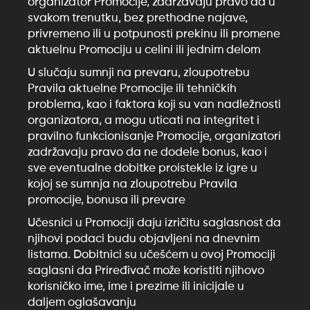
organizator Promocije, zadržavaju pravo da u
svakom trenutku, bez prethodne najave,
privremeno ili u potpunosti prekinu ili promene
aktuelnu Promociju u celini ili jednim delom
U slučaju sumnji na prevaru, zloupotrebu
Pravila aktuelne Promocije ili tehničkih
problema, kao i faktora koji su van nadležnosti
organizatora, a mogu uticati na integritet i
pravilno funkcionisanje Promocije, organizatori
zadržavaju pravo da ne dodele bonus, kao i
sve eventualne dobitke proistekle iz igre u
kojoj se sumnja na zloupotrebu Pravila
promocije, bonusa ili prevare
Učesnici u Promociji daju izričitu saglasnost da
njihovi podaci budu objavljeni na dnevnim
listama. Dobitnici su učešćem u ovoj Promociji
saglasni da Priređivač može koristiti njihovo
korisničko ime, ime i prezime ili inicijale u
daljem oglašavanju