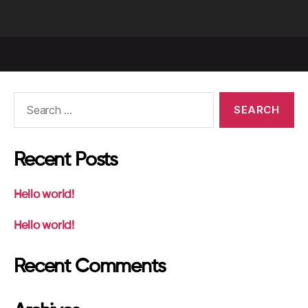
Search
for:
Recent Posts
Hello world!
Hello world!
Recent Comments