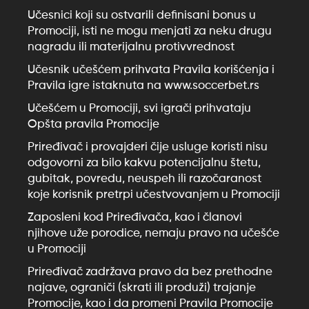
Učesnici koji su ostvarili definisani bonus u
Promociji, isti ne mogu menjati za neku drugu
nagradu ili materijalnu protivvrednost
Učesnik učešćem prihvata Pravila korišćenja i
Pravila igre istaknuta na www.soccerbet.rs
Učešćem u Promociji, svi igrači prihvataju
Opšta pravila Promocije
Priređivač i provajderi čije usluge koristi nisu
odgovorni za bilo kakvu potencijalnu štetu,
gubitak, povredu, neuspeh ili razočaranost
koje korisnik pretrpi učestvovanjem u Promociji
Zaposleni kod Priređivača, kao i članovi
njihove uže porodice, nemaju pravo na učešće
u Promociji
Priređivač zadržava pravo da bez prethodne
najave, ograniči (skrati ili produži) trajanje
Promocije, kao i da promeni Pravila Promocije