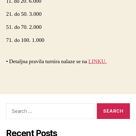
11. do 20. 6.000
21. do 50. 3.000
51. do 70. 2.000
71. do 100. 1.000
• Detaljna pravila turnira nalaze se na
LINKU.
Search
for:
Recent Posts