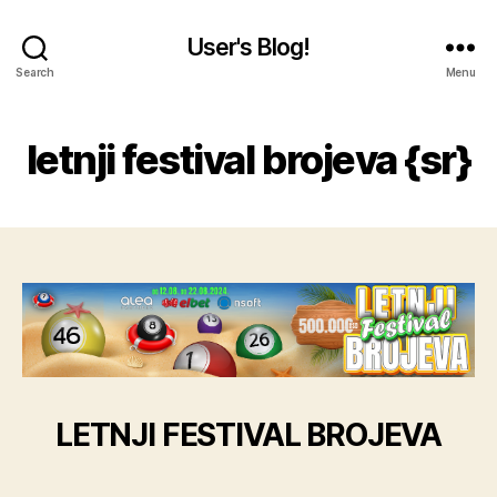
User's Blog!
Search
Menu
letnji festival brojeva {sr}
LETNJI FESTIVAL BROJEVA