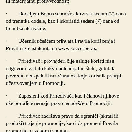
ili materijalnu protivvrednost;
· Dodeljeni Bonus se može aktivirati sedam (7) dana
od trenutka dodele, kao I iskoristiti sedam (7) dana od
trenutka aktivacije;
· Učesnik učešćem prihvata Pravila korišćenja i
Pravila igre istaknuta na www.soccerbet.rs;
· Priređivač i provajderi čije usluge koristi nisu
odgovorni za bilo kakvu potencijalnu štetu, gubitak,
povredu, neuspeh ili razočaranost koje korisnik pretrpi
učestvovanjem u Promociji.
· Zaposleni kod Priređivača kao i članovi njihove
uže porodice nemaju pravo na učešće u Promociji;
· Priređivač zadržava pravo da ograniči (skrati ili
produži) trajanje promocije, kao i da promeni Pravila
promocije u svakom trenutku.