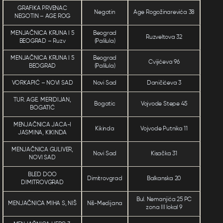
GRAFIKA PRVENAC
Negotin
Age Rogožinarevića 38
NEGOTIN – AGE ROG
MENJAČNICA KRUNA I 5
Beograd
Ruzveltova 32
BEOGRAD – Ruzv
(Palilula)
MENJAČNICA KRUNA I 5
Beograd
Cvijićeva 96
BEOGRAD
(Palilula)
VORKAPIĆ – NOVI SAD
Novi Sad
Daničićeva 3
TUR. AGE. MERIDIJAN,
Bogatic
Vojvode Stepe 45
BOGATIĆ
MENJAČNICA JACA-I
Kikinda
Vojvode Putnika 11
JASMINA, KIKINDA
MENJAČNICA GULIVER,
Novi Sad
Kisačka 31
NOVI SAD
BLED DOO
Dimitrovgrad
Balkanska 20
DIMITROVGRAD
Bul. Nemanjića 25 PC
MENJAČNICA MIHA S, NIŠ
Niš-Medijana
zona III lokal 9