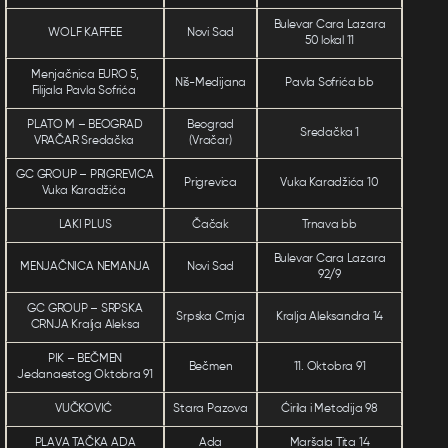
Bulevar Cara Lazara
WOLF KAFFEE
Novi Sad
50 lokal 11
Menjačnica EURO 5,
Niš-Medijana
Pavla Sofrića bb
Filijala Pavla Sofrića
PLATO M – BEOGRAD
Beograd
Sredačka 1
VRAČAR Sredačka
(Vračar)
GC GROUP – PRIGREVICA
Prigrevica
Vuka Karadžića 10
Vuka Karadžića
LAKI PLUS
Čačak
Trnava bb
Bulevar Cara Lazara
MENJAČNICA NEMANJA
Novi Sad
92/9
GC GROUP – SRPSKA
Srpska Crnja
Kralja Aleksandra 14
CRNJA Kralja Aleksa
PIK – BEČMEN
Bečmen
11. Oktobra 91
Jedanaestog Oktobra 91
VUČKOVIĆ
Stara Pazova
Ćirila i Metodija 98
PLAVA TAČKA ADA
Ada
Maršala Tita 14