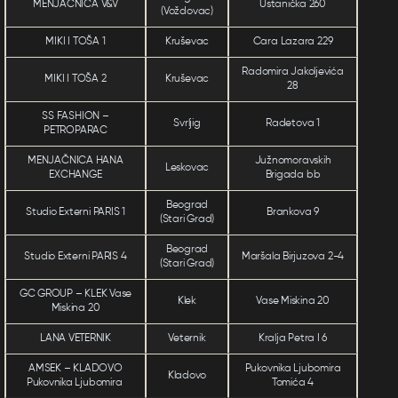
MENJAČNICA V&V
Ustanička 260
(Voždovac)
MIKI I TOŠA 1
Kruševac
Cara Lazara 229
Radomira Jakoljevića
MIKI I TOŠA 2
Kruševac
28
SS FASHION –
Svrljig
Radetova 1
PETROPARAC
MENJAČNICA HANA
Južnomoravskih
Leskovac
EXCHANGE
Brigada bb
Beograd
Studio Externi PARIS 1
Brankova 9
(Stari Grad)
Beograd
Studio Externi PARIS 4
Maršala Birjuzova 2-4
(Stari Grad)
GC GROUP – KLEK Vase
Klek
Vase Miskina 20
Miskina 20
LANA VETERNIK
Veternik
Kralja Petra I 6
AMSEK – KLADOVO
Pukovnika Ljubomira
Kladovo
Pukovnika Ljubomira
Tomića 4