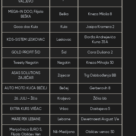
VALJEVO
MEGA-IN DOO, Filijala
Beška
Kneza Miloša 8
BEŠKA
Goca doo Kula
Kula
Josipa Kramera 2
Đorđa Andrejevića
KDS-SISTEM LESKOVAC
Leskovac
Kuna 35 A
GOLD PROFIT ŠID
Šid
Cara Dušana 2
Tweety Negotin
Negotin
Kneza Mihajla 50
ASAS SOLUTIONS
Zajecar
Trg Oslobođenja BB
ZAJEČAR
AUTO MOTO KUĆA BEČEJ
Bečej
Gerberovih 8
26. JULI – Žiča
Kraljevo
Žička bb
EXTRA KURS VRŠAC
Vršac
Dositejeva 5
MARE PEK LEBANE
Lebane
Devetnaesti Avgust 1/e
Menjačnica EURO 5,
Niš-Medijana
Obilićev venac 50
Filijala Obilićev Ven