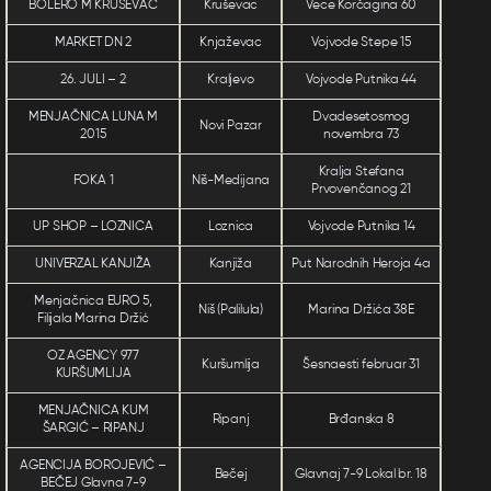
BOLERO M KRUŠEVAC
Kruševac
Vece Korčagina 60
MARKET DN 2
Knjaževac
Vojvode Stepe 15
26. JULI – 2
Kraljevo
Vojvode Putnika 44
MENJAČNICA LUNA M
Dvadesetosmog
Novi Pazar
2015
novembra 73
Kralja Stefana
FOKA 1
Niš-Medijana
Prvovenčanog 21
UP SHOP – LOZNICA
Loznica
Vojvode Putnika 14
UNIVERZAL KANJIŽA
Kanjiža
Put Narodnih Heroja 4a
Menjačnica EURO 5,
Niš (Palilula)
Marina Držića 38E
Filijala Marina Držić
OZ AGENCY 977
Kuršumlija
Šesnaesti februar 31
KURŠUMLIJA
MENJAČNICA KUM
Ripanj
Brđanska 8
ŠARGIĆ – RIPANJ
AGENCIJA BOROJEVIĆ –
Bečej
Glavnaj 7-9 Lokal br. 18
BEČEJ Glavna 7-9