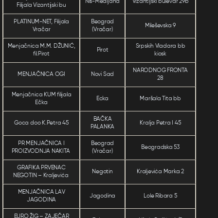
Niš-Medijana
Vizantijski bulevar 29b
Filijala Vizantijski bu
PLATINUM-NET, Filijala
Beograd
Mileševska 9
Vračar
(Vračar)
Menjačnica M.M. DŽUNIĆ,
Srpskih Vladara bb
Pirot
fil.Pirot
kiosk
NARODNOG FRONTA
MENJAČNICA OGI
Novi Sad
28
Menjačnica KUM filijala
Ecka
Maršala Tita bb
Ečka
BAČKA
Goca doo K.Petra 45
Kralja Petra I 45
PALANKA
PR MENJAČNICA I
Beograd
Beogradska 53
PROIZVODNJA NAKITA
(Vračar)
GRAFIKA PRVENAC
Negotin
Kraljevića Marka 2
NEGOTIN – Kraljevića
MENJAČNICA LAV
Jagodina
Lole Ribara 5
JAGODINA
EURO ŽIG – ZAJEČAR