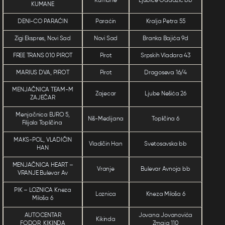
Kumane
Ljubice Odadžić bb
KUMANE
DENI-CO PARAĆIN
Paraćin
Kralja Petra 55
Zigi Ekspres, Novi Sad
Novi Sad
Branka Bajića 9d
FREE TRANS 010 PIROT
Pirot
Srpskih Vladara 43
MARIUS DVA, PIROT
Pirot
Dragoseva 16/4
MENJAČNICA TEAM-M
Zajecar
Ljube Nešića 26
ZAJEČAR
Menjačnica EURO 5,
Niš-Medijana
Topličina 6
Filijala Topličina
MAKS-POL, VLADIČIN
Vladičin Han
Svetosavska bb
HAN
MENJAČNICA HEART –
Vranje
Bulevar Avnoja bb
VRANJE Bulevar Av
PIK – LOZNICA Kneza
Loznica
Kneza Miloša 6
Miloša 6
AUTOCENTAR
Jovana Jovanovića
Kikinda
FODOR KIKINDA
Zmaja 110