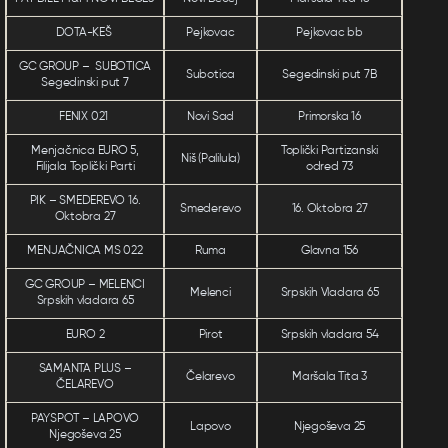
DOTA-KEŠ
Pejkovac
Pejkovac bb
GC GROUP – SUBOTICA
Subotica
Segedinski put 7B
Segedinski put 7
FENIX 021
Novi Sad
Primorska 16
Menjačnica EURO 5,
Toplički Partizanski
Niš (Palilula)
Filijala Toplički Parti
odred 73
PIK – SMEDEREVO 16.
Smederevo
16. Oktobra 27
Oktobra 27
MENJAČNICA MS 022
Ruma
Glavna 156
GC GROUP – MELENCI
Melenci
Srpskih Vladara 65
Srpskih vladara 65
EURO 2
Pirot
Srpskih vladara 54
SAMANTA PLUS –
Čelarevo
Maršala Tita 3
ČELAREVO
PAYSPOT – LAPOVO
Lapovo
Njegoševa 25
Njegoševa 25