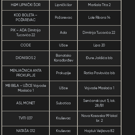
H&M LIPNIČKI ŠOR
Lipnički šor
Maršala Tita 2
KOD BOLETA –
Požarevac
Lole Ribara 14
POŽAREVAC
PIK – ADA Dimitrija
Ada
Dimitrija Tucovića 22
Tucovića 22
CODE
Užice
Lipa 20
Banatsko
DIONISIOS 2
Đure Jakšića bb
Karađorđev
MENJAČNICA ANTA
Prokuplje
Ratka Pavlovića bb
PROKUPLJE
MB BELA – UŽICE Vojvode
Užice
Vojvode Maslaća 1
Maslaća 1
Senćanski put 5, lok.
ASL MONET
Subotica
28/B1
Nova Kosovska 99 lokal
TVITI 037
Kruševac
br. 2
NATAŠA 012
Kruševac
Hajduk Veljkova 82