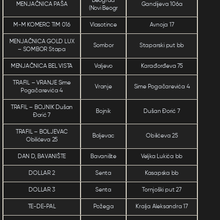
Beograd
MENJAČNICA PAŠA
Gandijeva 106a
(Novi Beogr
M-M KOMERC TIM 016
Vlasotince
Avnoja 17
MENJAČNICA GOLD LUX
Sombor
Staparski put bb
– SOMBOR Stapa
MENJAČNICA BEL VISTA
Valjevo
Karađorđeva 75
TRAFIL – VRANJE Sime
Vranje
Sime Pogačarevića 4
Pogačarevića 4
TRAFIL – BOJNIK Dušan
Bojnik
Dušan Đorić 7
Đorić 7
TRAFIL – BOLJEVAC
Boljevac
Obilićeva 25
Obilićeva 25
DAN D, BAVANIŠTE
Bavanište
Veljka Lukića bb
DOLLAR 2
Senta
Kasapska bb
DOLLAR 3
Senta
Tornjoški put 27
TE-DE-PAL
Požega
Kralja Aleksandra 17