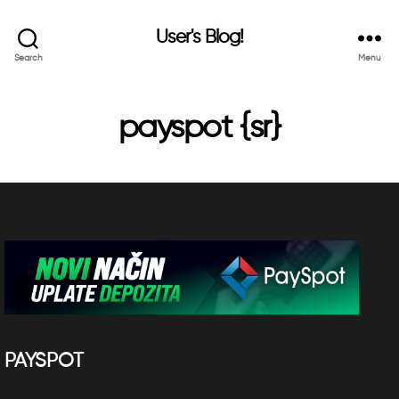
User's Blog!
Search
Menu
payspot {sr}
PAYSPOT