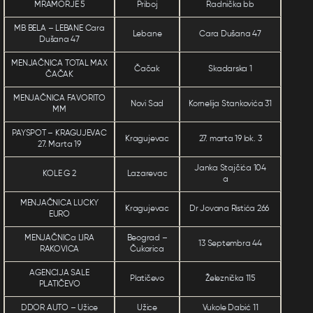
MRAMORJE 5
Priboj
Radnička bb
MB BELA – LEBANE Cara
Lebane
Cara Dušana 47
Dušana 47
MENJAČNICA TOTAL MAX
Čačak
Skadarska 1
ČAČAK
MENJAČNICA FAVORITO
Novi Sad
Kornelija Stankovića 31
MM
PAYSPOT – KRAGUJEVAC
Kragujevac
27. marta 19 lok. 3
27. Marta 19
Janka Stajčića 104
KOLE G 2
Lazarevac
a
MENJAČNICA LUCKY
Kragujevac
Dr Jovana Ristića 266
EURO
MENJAČNICa LIRA
Beograd –
13 Septembra 44
RAKOVICA
Čukarica
AGENCIJA SALE
Platičevo
Železnička 115
PLATIČEVO
DDOR AUTO – Užice
Užice
Vukole Dabić 11