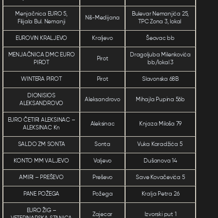
Menjačnica EURO 5,
Bulevar Nemanjića 25,
Niš-Medijana
Filijala Bul. Nemanji
TPC Zona 3, lokal
EUROVIN KRALJEVO
Kraljevo
Šeovac bb
MENJAČNICA DMC EURO
Dragoljuba Milenkovića
Pirot
PIROT
bb/lokal 3
WINTERA PIROT
Pirot
Slavonska 68B
DIONISIOS
Aleksandrovo
Mihajla Pupina 56b
ALEKSANDROVO
EURO ČETIRI ALEKSINAC –
Aleksinac
Knjaza Miloša 79
ALEKSINAC Kn
SALDO ZM SONTA
Sonta
Vuka Karadžića 5
KONTO MM VALJEVO
Valjevo
Dušanova 14
AMIRI – PREŠEVO
Preševo
Save Kovačevića 5
PANE POŽEGA
Požega
Kralja Petra 26
EURO ŽIG –
Zajecar
Izvorski put 1