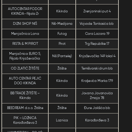
AUTOCENTAR FODOR
Kikinda
Zrenjaninski put 4
KIKINDA- filijala Zr
DIZNI SHOP NIŠ
Niš-Medijana
Vojvode Tankosića bb
Menjačnica Lana
Futog
Cara Lazara 19
RISTA & M PIROT
Pirot
Trg Republike 17
Menjačnica EURO 5,
Niš (Pantelej)
Knjaževačka 149 lokal 4
Filijala Knjaževačka
OD ZLATIĆ ŽITIŠTE
Žitište
Temišvarski drum bb
AUTO CENTAR PEJIĆ
Kikinda
Kraljevića Marka 179
DOO KIKINDA
BB TRADE ŽITIŠTE –
Jovana Jovanovića
Kikinda
Kikinda
Zmaja 78
BEEDREAM d.o.o. Žitište
Žitište
Đure Jakšića bb
PIK – LOZNICA
Loznica
Karađorđeva 3
Karađorđeva 3