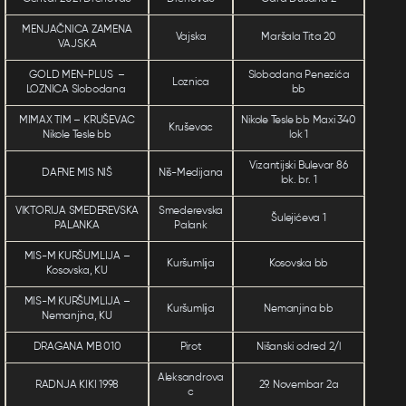
MENJAČNICA ZAMENA
Vajska
Maršala Tita 20
VAJSKA
GOLD MEN-PLUS –
Slobodana Penezića
Loznica
LOZNICA Slobodana
bb
MIMAX TIM – KRUŠEVAC
Nikole Tesle bb Maxi 340
Kruševac
Nikole Tesle bb
lok 1
Vizantijski Bulevar 86
DAFNE MIS NIŠ
Niš-Medijana
lok. br. 1
VIKTORIJA SMEDEREVSKA
Smederevska
Šulejićeva 1
PALANKA
Palank
MIS-M KURŠUMLIJA –
Kuršumlija
Kosovska bb
Kosovska, KU
MIS-M KURŠUMLIJA –
Kuršumlija
Nemanjina bb
Nemanjina, KU
DRAGANA MB 010
Pirot
Nišanski odred 2/l
Aleksandrova
RADNJA KIKI 1998
29. Novembar 2a
c