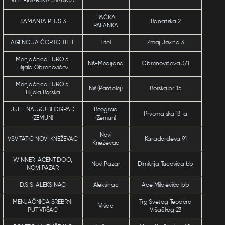
VETERINARSKA STANICA
BAČKA
SAMANTA PLUS 3
Banatska 2
PALANKA
AGENCIJA ČORTO TITEL
Titel
Zmaj Jovina 3
Menjačnica EURO 5,
Niš-Medijana
Obrenovićeva 3/1
Filijala Obrenovićev
Menjačnica EURO 5,
Niš (Pantelej)
Borska br. 15
Filijala Borska
JJELENA J&J BEOGRAD
Beograd
Prvomajska 13-a
(ZEMUN)
(Zemun)
Novi
VSV TATIĆ NOVI KNEŽEVAC
Karađorđeva 91
Kneževac
WINNER-AGENT DOO,
Novi Pazar
Dimitrija Tucovića bb
NOVI PAZAR
D.S.S. ALEKSINAC
Aleksinac
Ace Milojevića bb
MENJAČNICA SREBRNI
Trg Svetog Teodora
Vršac
PUT VRŠAC
Vršačkog 23