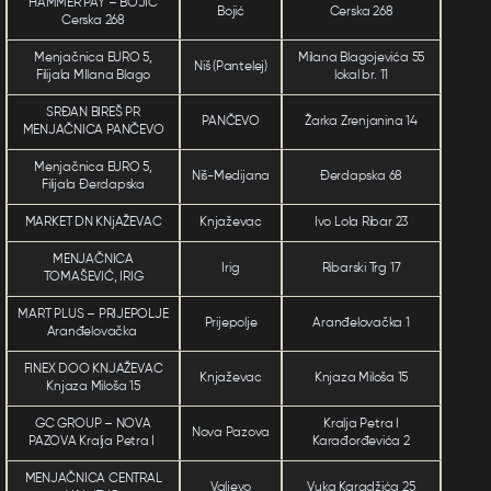
HAMMER PAY – BOJIĆ
Bojić
Cerska 268
Cerska 268
Menjačnica EURO 5,
Milana Blagojevića 55
Niš (Pantelej)
Filijala MIlana Blago
lokal br. 11
SRĐAN BIREŠ PR
PANČEVO
Žarka Zrenjanina 14
MENJAČNICA PANČEVO
Menjačnica EURO 5,
Niš-Medijana
Đerdapska 68
Filijala Đerdapska
MARKET DN KNjAŽEVAC
Knjaževac
Ivo Lola Ribar 23
MENJAČNICA
Irig
Ribarski Trg 17
TOMAŠEVIĆ, IRIG
MART PLUS – PRIJEPOLJE
Prijepolje
Aranđelovačka 1
Aranđelovačka
FINEX DOO KNJAŽEVAC
Knjaževac
Knjaza Miloša 15
Knjaza Miloša 15
GC GROUP – NOVA
Kralja Petra I
Nova Pazova
PAZOVA Kralja Petra I
Karađorđevića 2
MENJAČNICA CENTRAL
Valjevo
Vuka Karadžića 25