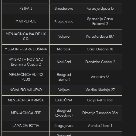
PETRA 3
Smederevo
Karadjordjeva 15
Spasenije Cane
MAX PETROL
Kragujevac
Babović 2
MENJAČNICA IVA DELUX
Valjevo
Karađorđeva 187
014
MEGA IN – CARA DUŠANA
Maradik
Cara Dušana 18
PAYSPOT – NOVI SAD
Novi Sad
Branimira Ćosića 2
Branimira Ćosića 2
MENJAČNICA VUK 92
Beograd
Vrtlarska 55
PLUS
(Zemun)
NOVA BIO VALJEVO
Valjevo
Vladike Nikolaja 27
MENJAČNICA KRIMŠA
BATOČINA
Kralja Petra l bb
Beograd
MENJAČNICA SEIF
Dimitrija Tucovića 28a
(Zvezdara)
LAMA 234 EXTRA
Kragujevac
Atinska 2 lokal 1