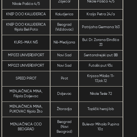
Zajecar
Nikole Pašića 4/5
Nikole Pašića 4/5
KNEP DOO KALUĐERICA
Kaludjerica
Kralja Petra 24/a
KNEP DOO KALUĐERICA
Beograd
Patrijaha Germana 163
filijala Beli Poto
(Voždovac)
Bul. Dr. Zorana Đinđića
KURS-MAX NIŠ
Niš-Medijana
33
MP033 UNIVEREXPORT
Novi Sad
Sentandrejski put BB
MP023 UNIVEREXPORT
Novi Sad
Futoški put 93c
Knjaza Miloša 11-
SPEED PIROT
Pirot
13,lok.12
MENJAČNICA MINA,
Doljevac
Nikole Tesle 72
Filijala Doljevac
MENJAČNICA MINA,
Žitoradja
Toplički heroji bb
PUKOVAC filijala Žito
Beograd
MENJAČNICA COD
Bulevar Mihaila Pupina
(Novi
BEOGRAD
10z
Beograd)