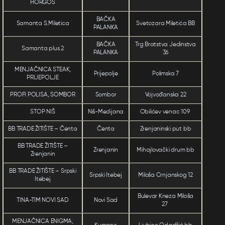
HORGOŠ
BAČKA
Samanta S.Miletica
Svetozara Miletića BB
PALANKA
BAČKA
Trg Bratstva Jedinstva
Samanta plus 2
PALANKA
36
MENJAČNICA STEAK,
Prijepolje
Polimska 7
PRIJEPOLJE
PROFI POLISA, SOMBOR
Sombor
Vojvođanska 22
STOP NIŠ
Niš-Medijana
Obilićev venac 109
BB TRADE ŽITIŠTE – Čenta
Čenta
Zrenjaninski put bb
BB TRADE ŽITIŠTE –
Zrenjanin
Mihajlovački drum bb
Zrenjanin
BB TRADE ŽITIŠTE – Srpski
Srpski Itebej
Miloša Crnjanskog 12
Itebej
Bulevar Kneza Miloša
TINA-TIM NOVI SAD
Novi Sad
27
MENJAČNICA ENIGMA,