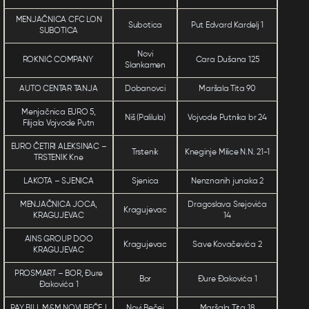
MENJAČNICA CFC LON
Subotica
Put Edvard Kardelj 1
SUBOTICA
Novi
ROKNIĆ COMPANY
Cara Dušana 125
Slankamen
AUTO CENTAR TANJA
Dobanovci
Maršala Tita 90
Menjačnica EURO 5,
Niš (Palilula)
Vojvode Putnika br 24
Filijala Vojvode Putn
EURO ČETIRI ALEKSINAC –
Trstenik
Kneginje Milice N.N. 21-1
TRSTENIK Kne
LAKOTA – SJENICA
Sjenica
Nenznanih junaka 2
MENJAČNICA JOCA,
Dragoslava Srejovića
Kragujevac
KRAGUJEVAC
14
AINS GROUP DOO
Kragujevac
Save Kovačevića 2
KRAGUJEVAC
PROSMART – BOR, Đure
Bor
Đure Đakovića 1
Đakovića 1
PAY BILL M&M NOVI BEČEJ
Novi Bečej
Maršala Tita 18