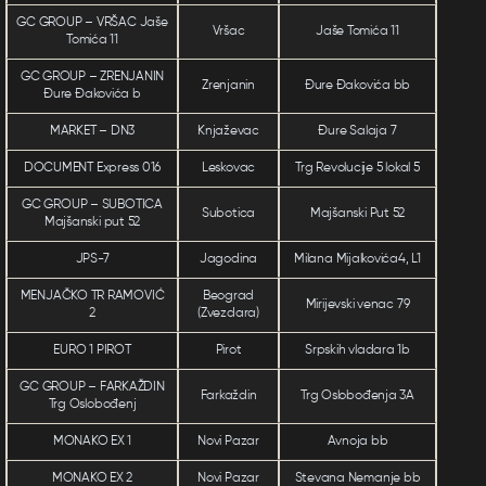
GC GROUP – VRŠAC Jaše
Vršac
Jaše Tomića 11
Tomića 11
GC GROUP – ZRENJANIN
Zrenjanin
Đure Đakovića bb
Đure Đakovića b
MARKET – DN3
Knjaževac
Đure Salaja 7
DOCUMENT Express 016
Leskovac
Trg Revolucije 5 lokal 5
GC GROUP – SUBOTICA
Subotica
Majšanski Put 52
Majšanski put 52
JPS-7
Jagodina
Milana Mijalkovića4, L1
MENJAČKO TR RAMOVIĆ
Beograd
Mirijevski venac 79
2
(Zvezdara)
EURO 1 PIROT
Pirot
Srpskih vladara 1b
GC GROUP – FARKAŽDIN
Farkaždin
Trg Oslobođenja 3A
Trg Oslobođenj
MONAKO EX 1
Novi Pazar
Avnoja bb
MONAKO EX 2
Novi Pazar
Stevana Nemanje bb