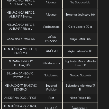
MENJAČNICA HERC 3,
Alibunar
Trg Slobode bb
ALIBUNAR Trg Slo
MENJAČNICA HERC 3,
Alibunar
Bratstva Jedinstva bb
ALIBUNAR Bratstv
MENJAČNICA HERC 3,
Vladimirovac
Cara Lazara 70 a
ALIBUNAR filijala V
BAČKA
Goca doo K.Petra bb
Kralja Petra I bb
PALANKA
MENJAČNICA MB DELFIN,
PANČEVO
Veljka Petrovića 11a
PANČEVO
ALMANAH NIKOLIĆ
Trg Kralja Milana i Nade
Niš-Medijana
LJILJANA, NIŠ
Tomić BB
BILJANA DANILOVIĆ ,
Sokobanja
Svetog Save 46
SOKOBANJA
MENJAČKO TR RAMOVIĆ
Beograd
Salvadora Aljendea 15
BEOGRAD
(Palilula)
B
ANDRIANIA DOO , PIROT
Pirot
Nikole Pašića BB
MENJAČNICA ZVEZDANA,
HORGOŠ
Železnička 10