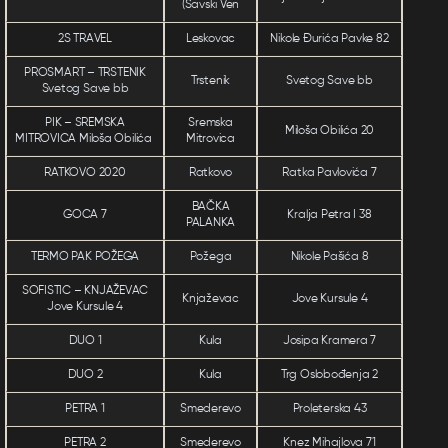
(Savski Ven
2S TRAVEL
Leskovac
Nikole Đurića Pavke 82
PROSMART – TRSTENIK
Trstenik
Svetog Save bb
Svetog Save bb
PIK – SREMSKA
Sremska
Miloša Obilića 20
MITROVICA Miloša Obilića
Mitrovica
RATKOVO 2020
Ratkovo
Ratka Pavlovića 7
BAČKA
GOCA 7
Kralja Petra I 38
PALANKA
TERMO PAK POŽEGA
Požega
Nikole Pašića 8
SOFISTIC – KNJAŽEVAC
Knjaževac
Jove Kursule 4
Jove Kursule 4
DUO 1
Kula
Josipa Kramera 7
DUO 2
Kula
Trg Oslobođenja 2
PETRA 1
Smederevo
Proleterska 43
PETRA 2
Smederevo
Knez Mihajlova 71