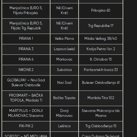
Menjačnica EURO 5,
Niš (Crveni
Pribojska 60
Filijala Pribojska
Krst)
Menjačnica EURO 5,
Niš (Crveni
Trg Republike 17
Filijala Trg Republik
Krst)
PIRANA 1
Velika Plana
Miloša Velikog 38/40
PIRANA 3
Lapovo (selo)
Kralja Petra I br. 2
PIRANA 6
Markovac
8. Oktobar 15
NIKONE 2
Subotica
Partizanskih baza 33
GLOBALPAY – Novi Sad
Novi Sad
Bulever Oslobođenja 61
Bulevar Oslobođe
PROSMART – BAČKA
Bačka Topola
Maršala Tita 102
TOPOLA, Maršala Ti
MART PLUS – DONJI
Donji
Stevana Mokranjca bb
MILANOVAC Stevana
Milanovac
Mosna
PIK-PIK 2
Lešnica
Trg Oslobođenja 15
SOFISTIC – NIŠ MEDIJANA
Cara Dušana 54 (sprat