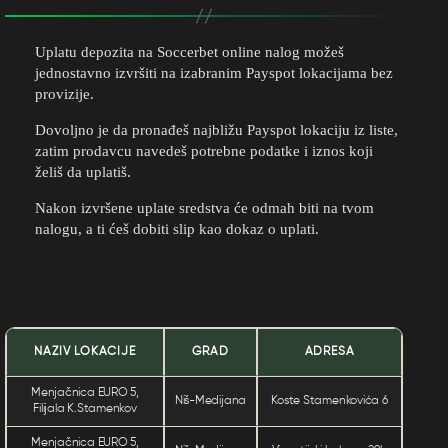
Uplatu depozita na Soccerbet online nalog možeš
jednostavno izvršiti na izabranim Payspot lokacijama bez
provizije.
Dovoljno je da pronađeš najbližu Payspot lokaciju iz liste,
zatim prodavcu navedeš potrebne podatke i iznos koji
želiš da uplatiš.
Nakon izvršene uplate sredstva će odmah biti na tvom
nalogu, a ti ćeš dobiti slip kao dokaz o uplati.
NAZIV LOKACIJE
GRAD
ADRESA
Menjačnica EURO 5,
Niš-Medijana
Koste Stamenkovića 6
Filijala K.Stamenkov
Menjačnica EURO 5,