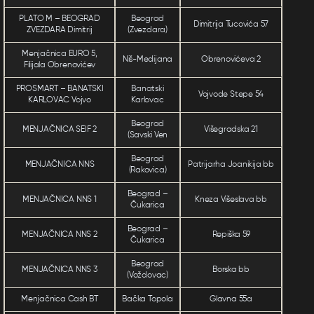
PLATO M – BEOGRAD
Beograd
Dimitrija Tucovića 57
ZVEZDARA Dimitrij
(Zvezdara)
Menjačnica EURO 5,
Niš-Medijana
Obrenovićeva 2
Filijala Obrenovićev
PROSMART – BANATSKI
Banatski
Vojvode Stepe 54
KARLOVAC Vojvo
Karlovac
Beograd
MENJAČNICA SEIF 2
Višegradska 21
(Savski Ven
Beograd
MENJAČNICA NNS
Patrijarha Joanikija bb
(Rakovica)
Beograd –
MENJAČNICA NNS 1
Kneza Višeslava bb
Čukarica
Beograd –
MENJAČNICA NNS 2
Repiška 59
Čukarica
Beograd
MENJAČNICA NNS 3
Borska bb
(Voždovac)
Menjačnica Cash BT
Bačka Topola
Glavna 55a