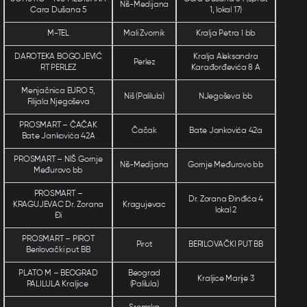
Niš-Medijana
Cara Dušana 5
1, lokal 17)
M-TEL
Mali Zvornik
Kralja Petra I bb
DAROTEKA BOGOJEVIĆ
Kralja Aleksandra
Perlez
RT PERLEZ
Karađorđevića 8 A
Menjačnica EURO 5,
Niš (Palilula)
NJegoševa bb
Filijala Njegoševa
PROSMART – ČAČAK
Čačak
Bate Jankovića 42a
Bate Jankovića 42A
PROSMART – NIŠ Gornje
Niš-Medijana
Gornje Međurovo bb
Međurovo bb
PROSMART –
Dr. Zorana Đinđića 4
KRAGUJEVAC Dr. Zorana
Kragujevac
lokal 2
Đi
PROSMART – PIROT
Pirot
BERILOVAČKI PUT BB
Berilovački put BB
PLATO M – BEOGRAD
Beograd
Kraljice Marije 3
PALILULA Kraljice
(Palilula)