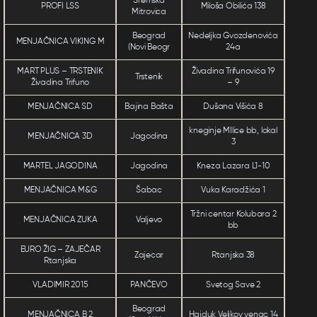
Sremska
PROFI LSS
Miloša Obilića 138
Mitrovica
Beograd
Nedeljka Gvozdenovića
MENJAČNICA VIKING M
(Novi Beogr
24a
MART PLUS – TRSTENIK
Živadina Trifunovića 19
Trstenik
Živadina Trifuno
– 9
MENJAČNICA SD
Bajina Bašta
Dušana Višića 8
kneginje MIlice bb, lokal
MENJAČNICA 3D
Jagodina
3
MARTEL JAGODINA
Jagodina
Kneza Lazara L1-10
MENJAČNICA M&G
Šabac
Vuka Karadžića 1
Tržni centar Kolubara 2
MENJAČNICA ZUKA
Valjevo
bb
EURO ŽIG – ZAJEČAR
Zajecar
Rtanjska 38
Rtanjska
VLADIMIR 2015
PANČEVO
Svetog Save 2
Beograd
MENJAČNICA B 2
Hajduk Veljkov venac 14