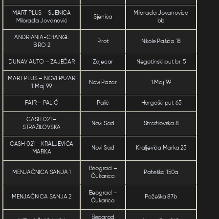
MART PLUS – SJENICA
Milorada Jovanovica
Sjenica
Milorada Jovanović
bb
ANDRIANIA-CHANGE
Pirot
Nikole Pašića 18
BIRO 2
DUNAV AUTO – ZAJEČAR
Zajecar
Negotinski put br. 5
MART PLUS – NOVI PAZAR
Novi Pazar
1.Maj 99
1.Maj 99
FAIR – PALIĆ
Palić
Horgoški put 65
CASH 021 –
Novi Sad
Stražilovska 8
STRAŽILOVSKA
CASH 021 – KRALJEVIĆA
Novi Sad
Kraljevića Marka 25
MARKA
Beograd –
MENJAČNICA SANJA 1
Požeška 150a
Čukarica
Beograd –
MENJAČNICA SANJA 2
Požeška 87b
Čukarica
Beograd