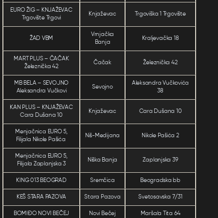
EURO ŽIG – KNJAŽEVAC
Knjaževac
Trgoviška 1 Trgovište
Trgovište Trgovi
Vrnjačka
ŽAD VBM
Kraljevačka 18
Banja
MART PLUS – ČAČAK
Čačak
Železnička 42
Železnička 42
MB BELA – SEVOJNO
Aleksandra Vučkovića
Sevojno
Aleksandra Vučkovi
38
KAN PLUS – KNJAŽEVAC
Knjaževac
Cara Dušana 10
Cara Dušana 10
Menjačnica EURO 5,
Niš-Medijana
Nikole Pašića 2
Filijala Nikole Pašića
Menjačnica EURO 5,
Niška Banja
Zaplanjska 39
Filijala Zaplanjska 3
KING 013 BEOGRAD
Sremčica
Beogradska bb
KEŠ STARA PAZOVA
Stara Pazova
Svetosavska 7/31
BOMIĐO NOVI BEČEJ
Novi Bečej
Maršala Tita 64