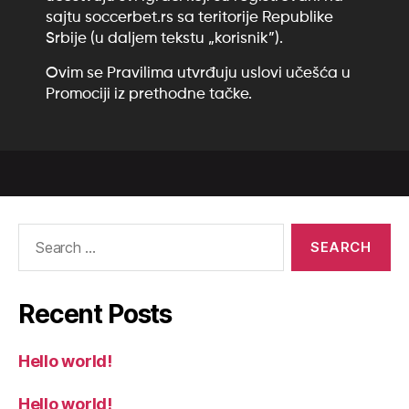
sajtu soccerbet.rs sa teritorije Republike
Srbije (u daljem tekstu „korisnik”).
Ovim se Pravilima utvrđuju uslovi učešća u
Promociji iz prethodne tačke.
Search
for:
Recent Posts
Hello world!
Hello world!