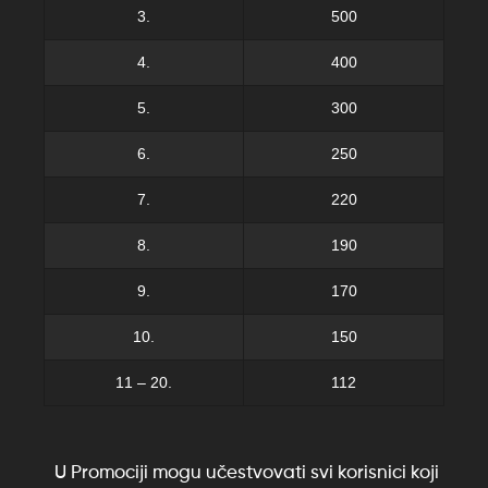
3.
500
4.
400
5.
300
6.
250
7.
220
8.
190
9.
170
10.
150
11 – 20.
112
U Promociji mogu učestvovati svi korisnici koji