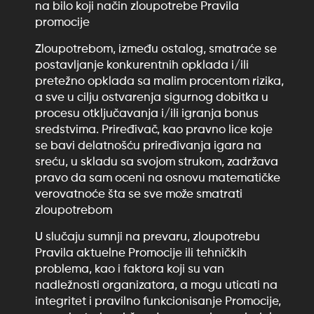
na bilo koji način zloupotrebe Pravila
promocije
Zloupotrebom, između ostalog, smatraće se
postavljanje konkurentnih opklada i/ili
pretežno opklada sa malim procentom rizika,
a sve u cilju ostvarenja sigurnog dobitka u
procesu otključavanja i/ili igranja bonus
sredstvima. Priređivač, kao pravno lice koje
se bavi delatnošću priređivanja igara na
sreću, u skladu sa svojom strukom, zadržava
pravo da sam oceni na osnovu matematičke
verovatnoće šta se sve može smatrati
zloupotrebom
U slučaju sumnji na prevaru, zloupotrebu
Pravila aktuelne Promocije ili tehničkih
problema, kao i faktora koji su van
nadležnosti organizatora, a mogu uticati na
integritet i pravilno funkcionisanje Promocije,