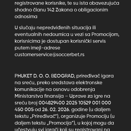
registrovane korisnike, te su ista obavezujuća
shodno članu 142 Zakona o obligacionim
odnosima
U slučaju nepredviđenih situacija ili
eventualnih nedoumica u vezi sa Promocijom,
korisnicima je dostupan korisnički servis
putem imejl-adrese
customerservice@soccerbet.rs
PHUKET D. O. O. BEOGRAD, priređivač igara
na sreću, preko sredstava elektronske
komunikacije na osnovu odobrenja
Ministarstva finansija – Uprave za igre na
sreću broj 004829400 2025 10529 001 000
450 005 od 26. 02. 2026. godine (u daljem
tekstu „Priređivač”), organizuje Promociju (u
daljem tekstu „Promocija”), u kojoj mogu da
učestvuju svi igrači koji su registrovani na