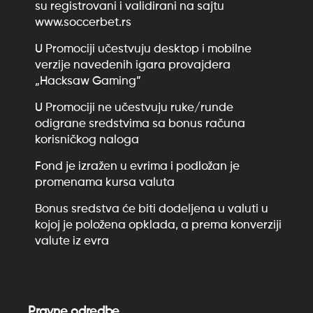
su registrovani i validirani na sajtu
www.soccerbet.rs
U Promociji učestvuju desktop i mobilne
verzije navedenih igara provajdera
„Hacksaw Gaming”
U Promociji ne učestvuju ruke/runde
odigrane sredstvima sa bonus računa
korisničkog naloga
Fond je izražen u evrima i podložan je
promenama kursa valuta
Bonus sredstva će biti dodeljena u valuti u
kojoj je položena opklada, a prema konverziji
valute iz evra
Pravne odredbe