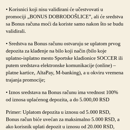
• Korisnici koji nisu validirani će učestvovati u
promociji „BONUS DOBRODOŠLICE”, ali će sredstva
sa Bonus računa moći da koriste samo nakon što se budu
validirali.
• Sredstva na Bonus računu ostvaruju se uplatom prvog
depozita za klađenje na bilo koji način (bilo koje
uplatno-isplatno mesto Sportskе kladionice SOCCER ili
putem sredstava elektronske komunikacije (online) –
platne kartice, AltaPay, M-banking), a u okviru vremena
trajanja promocije;
• Iznos sredstava na Bonus računu ima vrednost 100%
od iznosa uplaćenog depozita, a do 5.000,00 RSD
Primer: Uplatom depozita u iznosu od 5.000 RSD,
Bonus račun biće uvećan za maksimalno 5.000 RSD, a
ako korisnik uplati depozit u iznosu od 20.000 RSD,