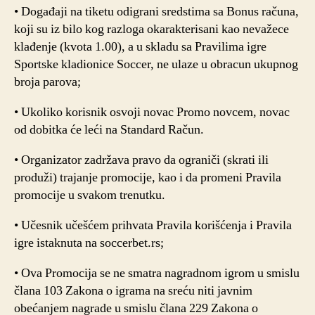
• Događaji na tiketu odigrani sredstima sa Bonus računa,
koji su iz bilo kog razloga okarakterisani kao nevažece
klađenje (kvota 1.00), a u skladu sa Pravilima igre
Sportske kladionice Soccer, ne ulaze u obracun ukupnog
broja parova;
• Ukoliko korisnik osvoji novac Promo novcem, novac
od dobitka će leći na Standard Račun.
• Organizator zadržava pravo da ograniči (skrati ili
produži) trajanje promocije, kao i da promeni Pravila
promocije u svakom trenutku.
• Učesnik učešćem prihvata Pravila korišćenja i Pravila
igre istaknuta na soccerbet.rs;
• Ova Promocija se ne smatra nagradnom igrom u smislu
člana 103 Zakona o igrama na sreću niti javnim
obećanjem nagrade u smislu člana 229 Zakona o