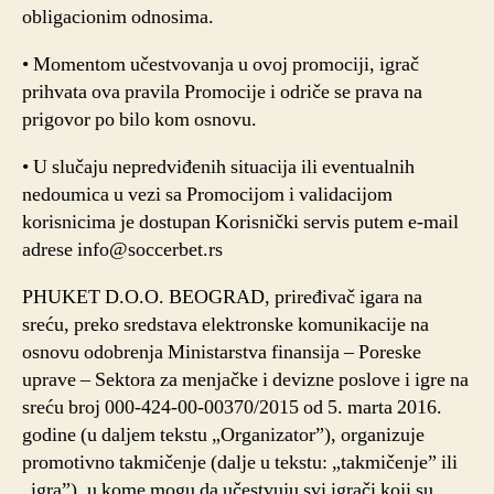
obligacionim odnosima.
• Momentom učestvovanja u ovoj promociji, igrač
prihvata ova pravila Promocije i odriče se prava na
prigovor po bilo kom osnovu.
• U slučaju nepredviđenih situacija ili eventualnih
nedoumica u vezi sa Promocijom i validacijom
korisnicima je dostupan Korisnički servis putem e-mail
adrese info@soccerbet.rs
PHUKET D.O.O. BEOGRAD, priređivač igara na
sreću, preko sredstava elektronske komunikacije na
osnovu odobrenja Ministarstva finansija – Poreske
uprave – Sektora za menjačke i devizne poslove i igre na
sreću broj 000-424-00-00370/2015 od 5. marta 2016.
godine (u daljem tekstu „Organizator”), organizuje
promotivno takmičenje (dalje u tekstu: „takmičenje” ili
„igra”), u kome mogu da učestvuju svi igrači koji su