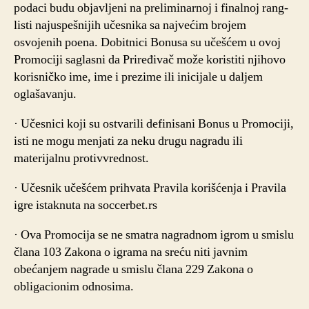
podaci budu objavljeni na preliminarnoj i finalnoj rang-
listi najuspešnijih učesnika sa najvećim brojem
osvojenih poena. Dobitnici Bonusa su učešćem u ovoj
Promociji saglasni da Priređivač može koristiti njihovo
korisničko ime, ime i prezime ili inicijale u daljem
oglašavanju.
· Učesnici koji su ostvarili definisani Bonus u Promociji,
isti ne mogu menjati za neku drugu nagradu ili
materijalnu protivvrednost.
· Učesnik učešćem prihvata Pravila korišćenja i Pravila
igre istaknuta na soccerbet.rs
· Ova Promocija se ne smatra nagradnom igrom u smislu
člana 103 Zakona o igrama na sreću niti javnim
obećanjem nagrade u smislu člana 229 Zakona o
obligacionim odnosima.