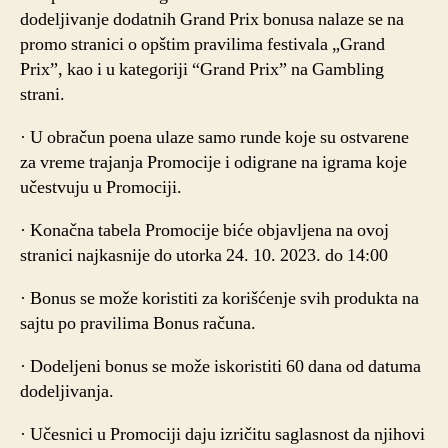
dodeljivanje dodatnih Grand Prix bonusa nalaze se na
promo stranici o opštim pravilima festivala „Grand
Prix”, kao i u kategoriji “Grand Prix” na Gambling
strani.
· U obračun poena ulaze samo runde koje su ostvarene
za vreme trajanja Promocije i odigrane na igrama koje
učestvuju u Promociji.
· Konačna tabela Promocije biće objavljena na ovoj
stranici najkasnije do utorka 24. 10. 2023. do 14:00
· Bonus se može koristiti za korišćenje svih produkta na
sajtu po pravilima Bonus računa.
· Dodeljeni bonus se može iskoristiti 60 dana od datuma
dodeljivanja.
· Učesnici u Promociji daju izričitu saglasnost da njihovi