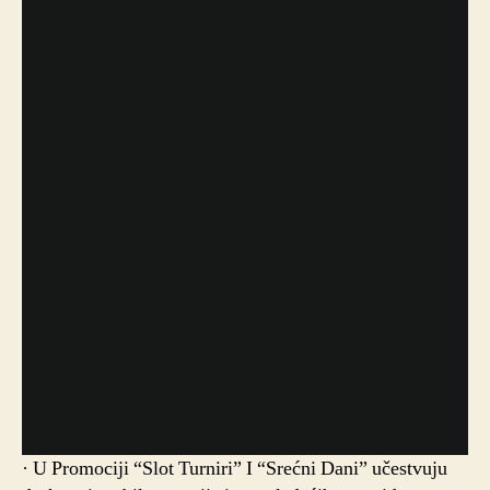
· U Promociji “Slot Turniri” I “Srećni Dani” učestvuju