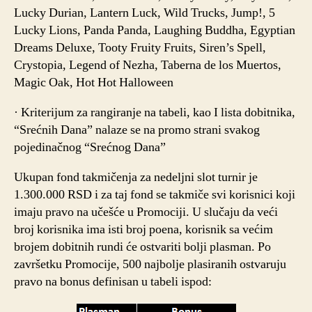
Lucky Durian, Lantern Luck, Wild Trucks, Jump!, 5
Lucky Lions, Panda Panda, Laughing Buddha, Egyptian
Dreams Deluxe, Tooty Fruity Fruits, Siren’s Spell,
Crystopia, Legend of Nezha, Taberna de los Muertos,
Magic Oak, Hot Hot Halloween
· Kriterijum za rangiranje na tabeli, kao I lista dobitnika,
“Srećnih Dana” nalaze se na promo strani svakog
pojedinačnog “Srećnog Dana”
Ukupan fond takmičenja za nedeljni slot turnir je
1.300.000 RSD i za taj fond se takmiče svi korisnici koji
imaju pravo na učešće u Promociji. U slučaju da veći
broj korisnika ima isti broj poena, korisnik sa većim
brojem dobitnih rundi će ostvariti bolji plasman. Po
završetku Promocije, 500 najbolje plasiranih ostvaruju
pravo na bonus definisan u tabeli ispod: