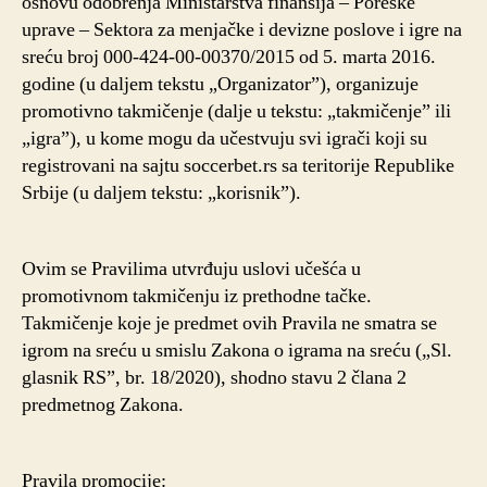
osnovu odobrenja Ministarstva finansija – Poreske
uprave – Sektora za menjačke i devizne poslove i igre na
sreću broj 000-424-00-00370/2015 od 5. marta 2016.
godine (u daljem tekstu „Organizator”), organizuje
promotivno takmičenje (dalje u tekstu: „takmičenje” ili
„igra”), u kome mogu da učestvuju svi igrači koji su
registrovani na sajtu soccerbet.rs sa teritorije Republike
Srbije (u daljem tekstu: „korisnik”).
Ovim se Pravilima utvrđuju uslovi učešća u
promotivnom takmičenju iz prethodne tačke.
Takmičenje koje je predmet ovih Pravila ne smatra se
igrom na sreću u smislu Zakona o igrama na sreću („Sl.
glasnik RS”, br. 18/2020), shodno stavu 2 člana 2
predmetnog Zakona.
Pravila promocije: