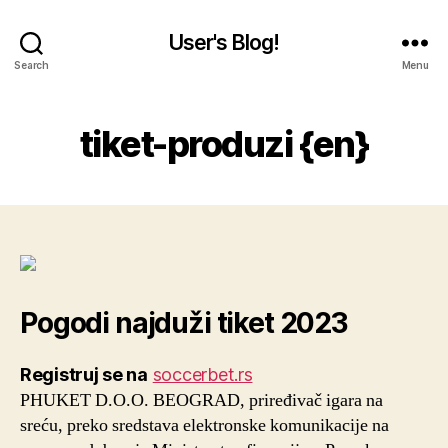
User's Blog!
Search
Menu
tiket-produzi {en}
Pogodi najduži tiket 2023
Registruj se na
soccerbet.rs
PHUKET D.O.O. BEOGRAD, priređivač igara na
sreću, preko sredstava elektronske komunikacije na