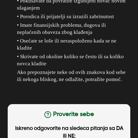
• Pokušavate da povratite izgubljeni novac novim
ulaganjem
• Porodica ili prijatelji su izrazili zabrinutost
• Imate finansijskih problema, dugova ili
neplaćenih obaveza zbog klađenja
• Osećate se loše ili neraspoloženo kada se ne
kladite
• Skrivate od okoline koliko se često ili sa koliko
novca kladite
Ako prepoznajete neke od ovih znakova kod sebe
ili nekoga bliskog, ne odlažite, potražite pomoć.
Proverite sebe
Iskreno odgovorite na sledeća pitanja sa DA
ili NE: