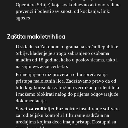
Operatera Srbije) koja svakodnevno aktivno radi na
prevenciji bolesti zavisnosti od kockanja, link:
agos.rs
Zaštita maloletnih lica
U skladu sa Zakonom o igrama na sreću Republike
Srbije, klađenje je strogo zabranjeno osobama
mlađim od 18 godina, kako u poslovnicama, tako i
na sajtu www.soccerbet.rs
Primenjujemo niz provera u cilju sprečavanja
pristupa maloletnih lica. Zadržavamo pravo da od
bilo kog korisnika zatražimo verifikaciju identiteta
i možemo blokirati nalog do prijema odgovarajuće
dokumentacije.
Savet za roditelje:
Razmotrite instaliranje softvera
za roditeljsku kontrolu i filtriranje sadržaja na
uređajima kojima deca imaju pristup. Dostupni su,