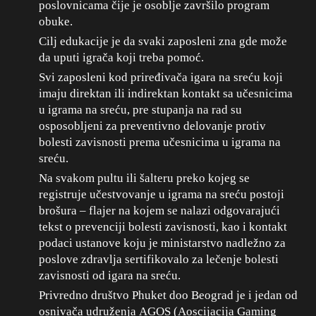
poslovnicama čije je osoblje završilo program
obuke.
Cilj edukacije je da svaki zaposleni zna gde može
da uputi igrača koji treba pomoć.
Svi zaposleni kod priređivača igara na sreću koji
imaju direktan ili indirektan kontakt sa učesnicima
u igrama na sreću, pre stupanja na rad su
osposobljeni za preventivno delovanje protiv
bolesti zavisnosti prema učesnicima u igrama na
sreću.
Na svakom pultu ili šalteru preko kojeg se
registruje učestvovanje u igrama na sreću postoji
brošura – flajer na kojem se nalazi odgovarajući
tekst o prevenciji bolesti zavisnosti, kao i kontakt
podaci ustanove koju je ministarstvo nadležno za
poslove zdravlja sertifikovalo za lečenje bolesti
zavisnosti od igara na sreću.
Privredno društvo Phuket doo Beograd je i jedan od
osnivača udruženja AGOS (Aoscijacija Gaming