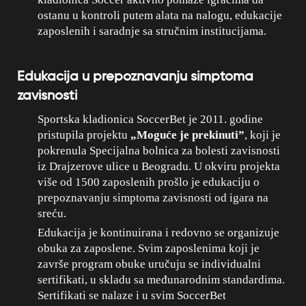
ostanu u kontroli putem alata na nalogu, edukacije
zaposlenih i saradnje sa stručnim institucijama.
Edukacija u prepoznavanju simptoma
zavisnosti
Sportska kladionica SoccerBet je 2011. godine
pristupila projektu
„Moguće je prekinuti”
, koji je
pokrenula Specijalna bolnica za bolesti zavisnosti
iz Drajzerove ulice u Beogradu. U okviru projekta
više od 1500 zaposlenih prošlo je edukaciju o
prepoznavanju simptoma zavisnosti od igara na
sreću.
Edukacija je kontinuirana i redovno se organizuje
obuka za zaposlene. Svim zaposlenima koji je
završe program obuke uručuju se individualni
sertifikati, u skladu sa međunarodnim standardima.
Sertifikati se nalaze i u svim SoccerBet