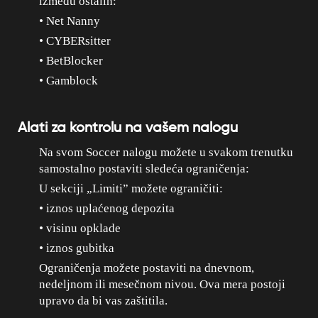
između ostalih:
• Net Nanny
• CYBERsitter
• BetBlocker
• Gamblock
Alati za kontrolu na vašem nalogu
Na svom Soccer nalogu možete u svakom trenutku
samostalno postaviti sledeća ograničenja:
U sekciji „Limiti” možete ograničiti:
• iznos uplaćenog depozita
• visinu opklade
• iznos gubitka
Ograničenja možete postaviti na dnevnom,
nedeljnom ili mesečnom nivou. Ova mera postoji
upravo da bi vas zaštitila.