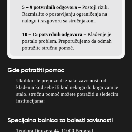
5 – 9 potvrdnih odgovora
– Postoji rizik.
Razmislite o postavljanju ograničenja na
nalogu i razgovoru sa stručnjakom.
10 – 15 potvrdnih odgovora
– Klađenje je
postalo problem. Preporučujemo da odmah
potražite stručnu pomoć.
Gde potražiti pomoć
Ukoliko ste prepoznali znake zavisnosti od
klađenja kod sebe ili kod nekoga do koga vam je
stalo, stručnu pomoć možete potražiti u sledećim
institucijama:
Specijalna bolnica za bolesti zavisnosti
Teodora Drajzera 44, 11000 Beograd