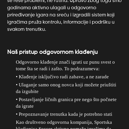
se reše problemi, ne rutina. Upravo zbog toga smo
godinama aktivno ulagali u odgovorno
priređivanje igara na sreću i izgradili sistem koji
igračima pruža kontrolu, informacije i podršku u
svakom trenutku.
Naš pristup odgovornom klađenju
Odgovorno klađenje znači igrati uz punu svest o
tome šta se radi i zašto. To podrazumeva:
• Klađenje isključivo radi zabave, a ne zarade
• Ulaganje samo onog novca koji možete priuštiti
da izgubite
• Postavljanje ličnih granica pre nego što počnete
da igrate
• Prepoznavanje trenutka kada je potrebno stati
Kao društveno odgovorna kompanija, Sportska
kladionica Soccer aktivno pomaže igračima da