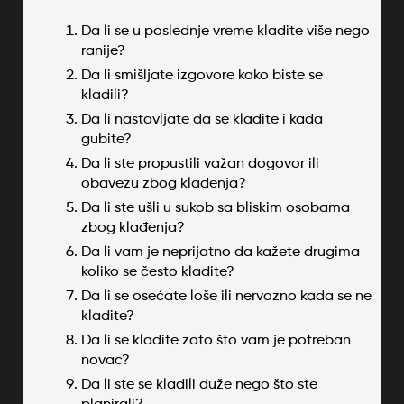
Da li se u poslednje vreme kladite više nego
ranije?
Da li smišljate izgovore kako biste se
kladili?
Da li nastavljate da se kladite i kada
gubite?
Da li ste propustili važan dogovor ili
obavezu zbog klađenja?
Da li ste ušli u sukob sa bliskim osobama
zbog klađenja?
Da li vam je neprijatno da kažete drugima
koliko se često kladite?
Da li se osećate loše ili nervozno kada se ne
kladite?
Da li se kladite zato što vam je potreban
novac?
Da li ste se kladili duže nego što ste