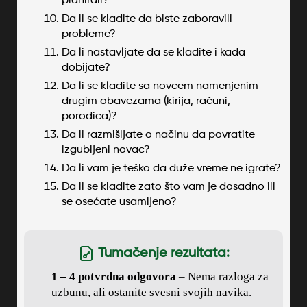
planirali?
Da li se kladite da biste zaboravili
probleme?
Da li nastavljate da se kladite i kada
dobijate?
Da li se kladite sa novcem namenjenim
drugim obavezama (kirija, računi,
porodica)?
Da li razmišljate o načinu da povratite
izgubljeni novac?
Da li vam je teško da duže vreme ne igrate?
Da li se kladite zato što vam je dosadno ili
se osećate usamljeno?
Tumačenje rezultata:
1 – 4 potvrdna odgovora
– Nema razloga za
uzbunu, ali ostanite svesni svojih navika.